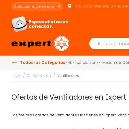
Para poder ofrecerte la mejor e
Especialistas en
conectar.
Todas las Categorías
BRU
Financiación
Extensión de Ga
Inicio
Climatización
Ventiladores
Ofertas de Ventiladores en Expert
Las mejores ofertas de ventiladores las tienes en Expert. Venti