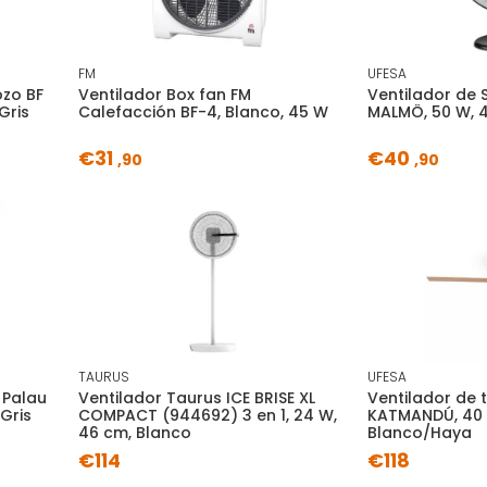
FM
UFESA
ozo BF
Ventilador Box fan FM
Ventilador de
Gris
Calefacción BF-4, Blanco, 45 W
MALMÖ, 50 W, 
€31
€40
,90
,90
TAURUS
UFESA
 Palau
Ventilador Taurus ICE BRISE XL
Ventilador de 
Gris
COMPACT (944692) 3 en 1, 24 W,
KATMANDÚ, 40 
46 cm, Blanco
Blanco/Haya
€114
€118