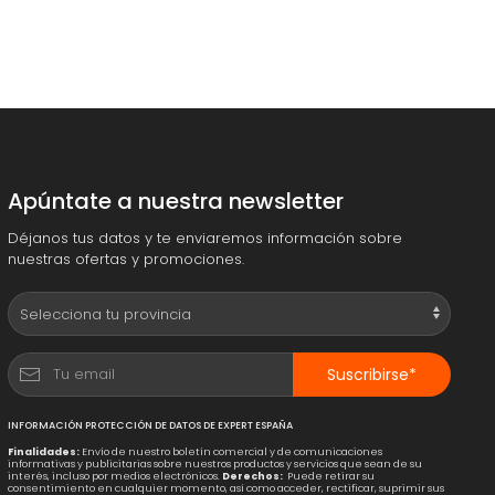
Apúntate a nuestra newsletter
Déjanos tus datos y te enviaremos información sobre
nuestras ofertas y promociones.
Suscribirse*
INFORMACIÓN PROTECCIÓN DE DATOS DE EXPERT ESPAÑA
Finalidades:
Envío de nuestro boletín comercial y de comunicaciones
informativas y publicitarias sobre nuestros productos y servicios que sean de su
interés, incluso por medios electrónicos.
Derechos:
Puede retirar su
consentimiento en cualquier momento, así como acceder, rectificar, suprimir sus