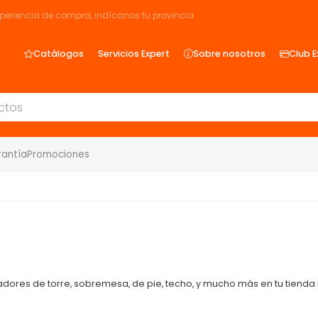
xperiencia de compra, indícanos tu provincia
Catálogos
Servicios Expert
Sobre nosotros
Club E
rantía
Promociones
ladores de torre, sobremesa, de pie, techo, y mucho más en tu tienda 