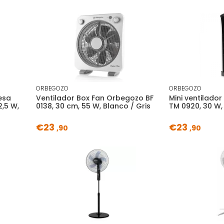
ORBEGOZO
ORBEGOZO
esa
Ventilador Box Fan Orbegozo BF
Mini ventilado
2,5 W,
0138, 30 cm, 55 W, Blanco / Gris
TM 0920, 30 W,
€23
€23
,90
,90