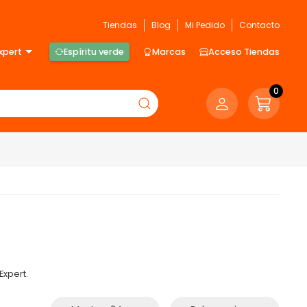
Tiendas
Blog
Mi Pedido
Contacto
xpert
Espíritu verde
Marcas
Acceso Tiendas
0
Expert.