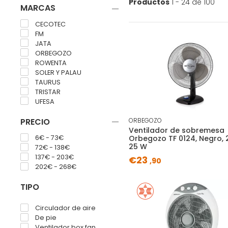
Productos
1 - 24 de 100
MARCAS
CECOTEC
FM
JATA
ORBEGOZO
ROWENTA
SOLER Y PALAU
TAURUS
TRISTAR
UFESA
PRECIO
ORBEGOZO
Ventilador de sobremesa
6€ - 73€
Orbegozo TF 0124, Negro, 
25 W
72€ - 138€
137€ - 203€
€23
,90
202€ - 268€
TIPO
Circulador de aire
De pie
Ventilador box fan