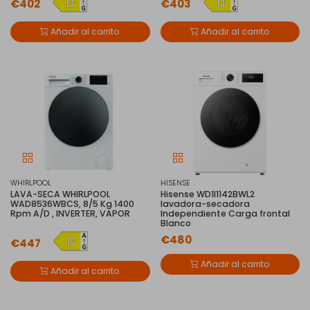
€402
€403
Añadir al carrito
Añadir al carrito
WHIRLPOOL
HISENSE
LAVA-SECA WHIRLPOOL
Hisense WD1I1142BWL2
WAD8536WBCS, 8/5 Kg 1400
lavadora-secadora
Rpm A/D , INVERTER, VAPOR
Independiente Carga frontal
Blanco
€480
€447
Añadir al carrito
Añadir al carrito