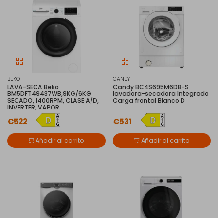
BEKO
CANDY
LAVA-SECA Beko
Candy BC4S695M6D8-S
BM5DFT49437WB,9KG/6KG
lavadora-secadora Integrado
SECADO, 1400RPM, CLASE A/D,
Carga frontal Blanco D
INVERTER, VAPOR
€522
€531
Añadir al carrito
Añadir al carrito