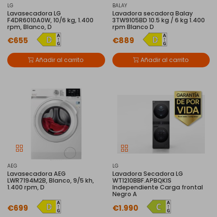
LG
BALAY
Lavasecadora LG
Lavadora secadora Balay
F4DR6010A0W, 10/6 kg, 1.400
3TW9105BD 10.5 kg / 6 kg 1.400
rpm, Blanco, D
rpm Blanco D
€655
€889
Añadir al carrito
Añadir al carrito
AEG
LG
Lavasecadora AEG
Lavadora Secadora LG
LWR7194M2B, Blanco, 9/5 kh,
WT1210BBF.APBQKIS
1.400 rpm, D
Independiente Carga frontal
Negro A
€699
€1.990