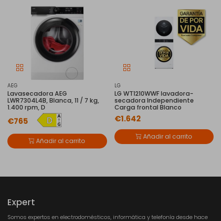
AEG
LG
Lavasecadora AEG
LG WT1210WWF lavadora-
LWR7304L4B, Blanca, 11 / 7 kg,
secadora Independiente
1.400 rpm, D
Carga frontal Blanco
€1.642
€765
Añadir al carrito
Añadir al carrito
Expert
Somos expertos en electrodomésticos, informática y telefonía desde hace