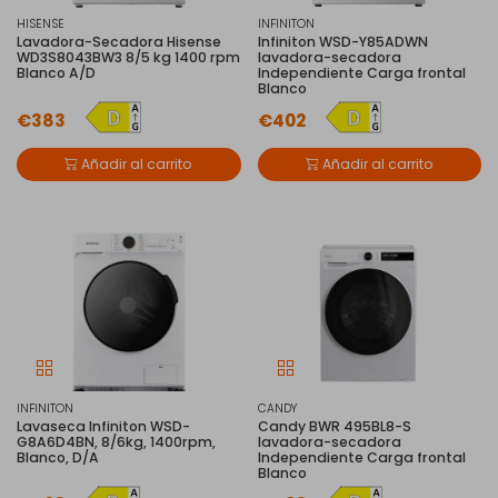
HISENSE
INFINITON
Lavadora-Secadora Hisense
Infiniton WSD-Y85ADWN
WD3S8043BW3 8/5 kg 1400 rpm
lavadora-secadora
Blanco A/D
Independiente Carga frontal
Blanco
€383
€402
Añadir al carrito
Añadir al carrito
INFINITON
CANDY
Lavaseca Infiniton WSD-
Candy BWR 495BL8-S
G8A6D4BN, 8/6kg, 1400rpm,
lavadora-secadora
Blanco, D/A
Independiente Carga frontal
Blanco