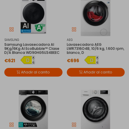
SAMSUNG
AEG
Samsung Lavasecadora AI
Lavasecadora AEG
9Kg/6Kg AI EcoBubble™ Clase
LWR7316O4B, 10/6 kg, 1.600 rpm,
D/A Blanca WD90HG5U34BEEC ​ ​ ​
blanco, D
€621
€696
Añadir al carrito
Añadir al carrito