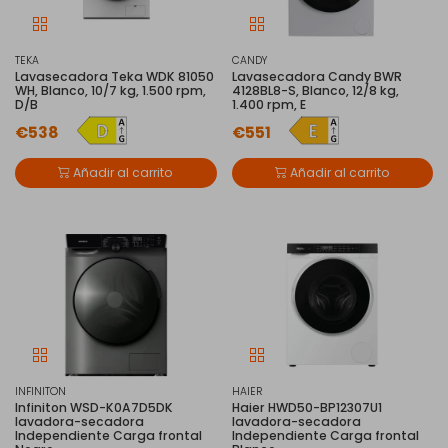
TEKA
CANDY
Lavasecadora Teka WDK 81050
Lavasecadora Candy BWR
WH, Blanco, 10/7 kg, 1.500 rpm,
4128BL8-S, Blanco, 12/8 kg,
D/B
1.400 rpm, E
€538
€551
Añadir al carrito
Añadir al carrito
INFINITON
HAIER
Infiniton WSD-K0A7D5DK
Haier HWD50-BP12307U1
lavadora-secadora
lavadora-secadora
Independiente Carga frontal
Independiente Carga frontal