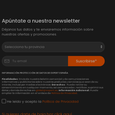
Apúntate a nuestra newsletter
Déjanos tus datos y te enviaremos información sobre
nuestras ofertas y promociones.
Suscribirse*
INFORMACIÓN PROTECCIÓN DE DATOS DE EXPERT ESPAÑA
Finalidades:
Envío de nuestro boletín comercial y de comunicaciones
informativas y publicitarias sobre nuestros productos y servicios que sean de su
interés, incluso por medios electrónicos.
Derechos:
Puede retirar su
consentimiento en cualquier momento, así como acceder, rectificar, suprimir sus
datos y demás derechos en
global@expert.es
.
Información Adicional:
Puede
ampliar la información en el enlace de
Política de Privacidad
.
He leído y acepto la
Política de Privacidad
Si quieres darte de baja haz click aquí