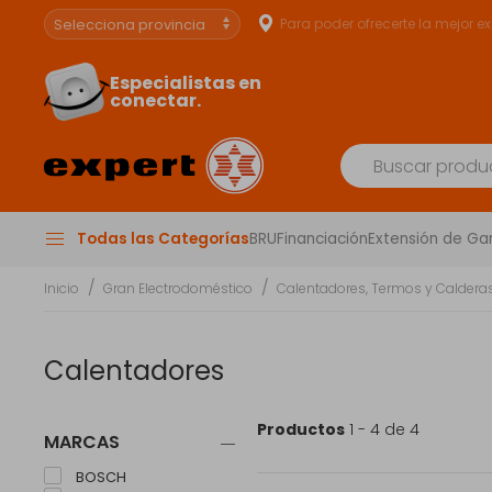
Para poder ofrecerte la mejor e
Especialistas en
conectar.
Todas las Categorías
BRU
Financiación
Extensión de Ga
Inicio
Gran Electrodoméstico
Calentadores, Termos y Caldera
Calentadores
Productos
1 - 4 de 4
MARCAS
BOSCH