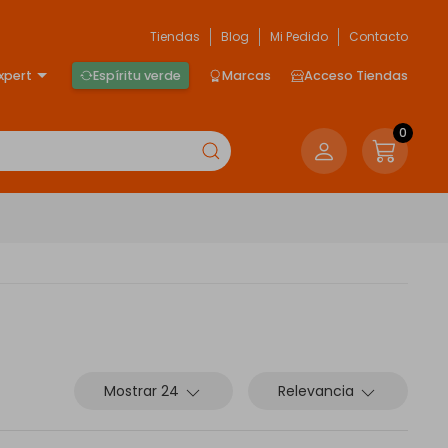
Tiendas
Blog
Mi Pedido
Contacto
xpert
Espíritu verde
Marcas
Acceso Tiendas
0
Mostrar 24
Relevancia