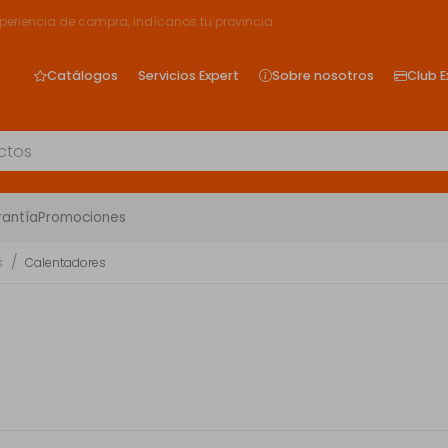
xperiencia de compra, indícanos tu provincia
Catálogos
Servicios Expert
Sobre nosotros
Club E
rantía
Promociones
s
Calentadores