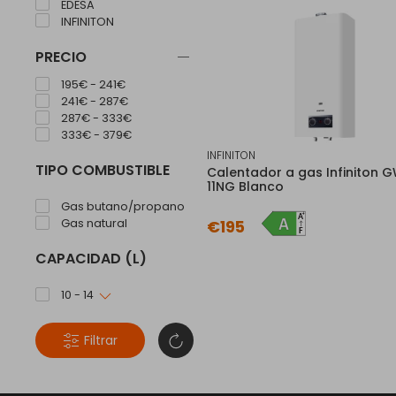
EDESA
INFINITON
PRECIO
195€ - 241€
241€ - 287€
287€ - 333€
333€ - 379€
INFINITON
TIPO COMBUSTIBLE
Calentador a gas Infiniton 
11NG Blanco
Gas butano/propano
Gas natural
€195
CAPACIDAD (L)
10 - 14
Filtrar