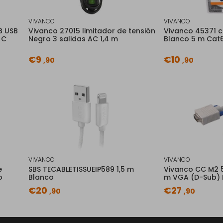
VIVANCO
VIVANCO
B USB
Vivanco 27015 limitador de tensión
Vivanco 45371 c
 C
Negro 3 salidas AC 1,4 m
Blanco 5 m Cat6
€9
€10
,90
,90
VIVANCO
VIVANCO
e
SBS TECABLETISSUEIP589 1,5 m
Vivanco CC M2 
o
Blanco
m VGA (D-Sub) 
€20
€27
,90
,90