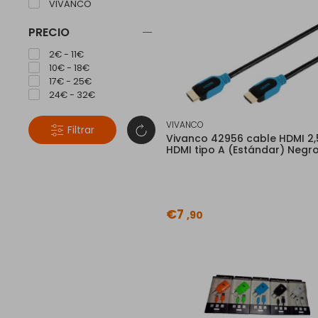
VIVANCO
PRECIO
2€ - 11€
10€ - 18€
17€ - 25€
24€ - 32€
VIVANCO
Filtrar
Vivanco 42956 cable HDMI 2
HDMI tipo A (Estándar) Negro
€7
,90