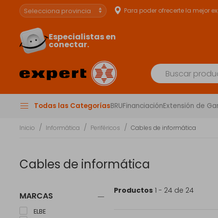
Para poder ofrecerte la mejor e
Especialistas en
conectar.
Todas las Categorías
BRU
Financiación
Extensión de Ga
Inicio
Informática
Periféricos
Cables de informática
Cables de informática
Productos
1 - 24 de 24
MARCAS
ELBE