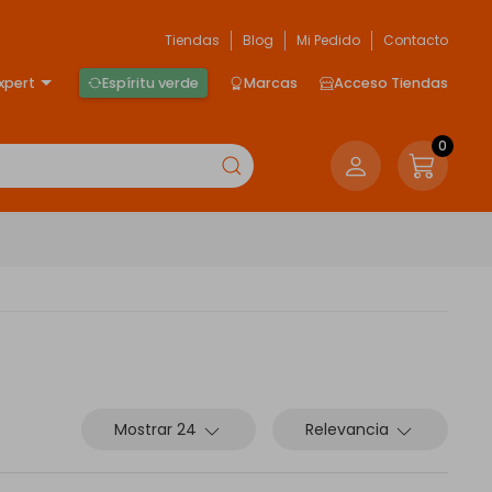
Tiendas
Blog
Mi Pedido
Contacto
xpert
Espíritu verde
Marcas
Acceso Tiendas
0
Mostrar 24
Relevancia