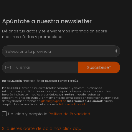
Apúntate a nuestra newsletter
Déjanos tus datos y te enviaremos información sobre
nuestras ofertas y promociones.
Suscribirse*
INFORMACIÓN PROTECCIÓN DE DATOS DE EXPERT ESPAÑA
Finalidades:
Envío de nuestro boletín comercial y de comunicaciones
informativas y publicitarias sobre nuestros productos y servicios que sean de su
interés, incluso por medios electrónicos.
Derechos:
Puede retirar su
consentimiento en cualquier momento, así como acceder, rectificar, suprimir sus
datos y demás derechos en
global@expert.es
.
Información Adicional:
Puede
ampliar la información en el enlace de
Política de Privacidad
.
He leído y acepto la
Política de Privacidad
Si quieres darte de baja haz click aquí