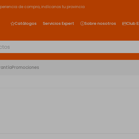
xperiencia de compra, indícanos tu provincia
Catálogos
Servicios Expert
Sobre nosotros
Club E
rantía
Promociones