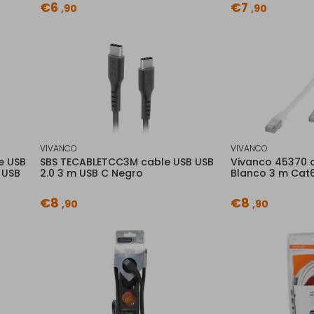
€6
€7
,90
,90
VIVANCO
VIVANCO
e USB
SBS TECABLETCC3M cable USB USB
Vivanco 45370 c
m USB
2.0 3 m USB C Negro
Blanco 3 m Cat6
€8
€8
,90
,90