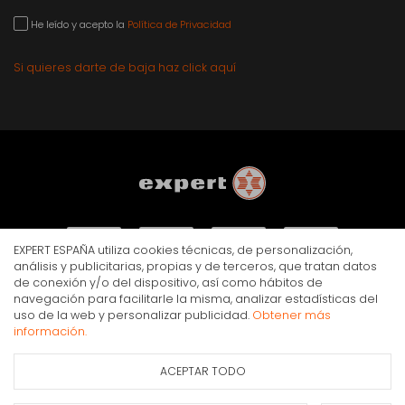
He leído y acepto la
Política de Privacidad
Si quieres darte de baja haz click aquí
EXPERT ESPAÑA utiliza cookies técnicas, de personalización,
análisis y publicitarias, propias y de terceros, que tratan datos
de conexión y/o del dispositivo, así como hábitos de
navegación para facilitarle la misma, analizar estadísticas del
AVISO LEGAL
POLÍTICA DE PRIVACIDAD
COOKIES
uso de la web y personalizar publicidad.
Obtener más
© Copyright Expert 2026. Todos los derechos reservados.
información.
ACEPTAR TODO