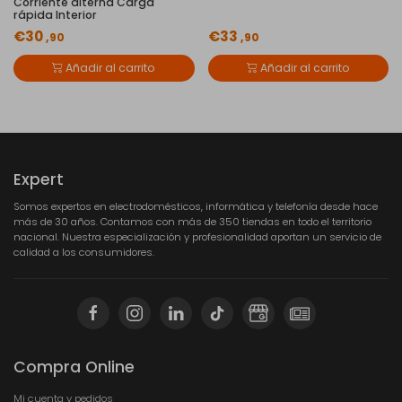
Corriente alterna Carga
rápida Interior
€30
€33
,90
,90
Añadir al carrito
Añadir al carrito
Expert
Somos expertos en electrodomésticos, informática y telefonía desde hace
más de 30 años. Contamos con más de 350 tiendas en todo el territorio
nacional. Nuestra especialización y profesionalidad aportan un servicio de
calidad a los consumidores.
Compra Online
Mi cuenta y pedidos