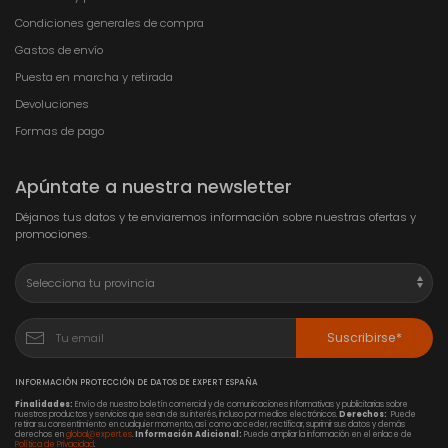
Condiciones generales de compra
Gastos de envío
Puesta en marcha y retirada
Devoluciones
Formas de pago
Apúntate a nuestra newsletter
Déjanos tus datos y te enviaremos información sobre nuestras ofertas y
promociones.
Suscribirse*
INFORMACIÓN PROTECCIÓN DE DATOS DE EXPERT ESPAÑA
Finalidades:
Envío de nuestro boletín comercial y de comunicaciones informativas y publicitarias sobre
nuestros productos y servicios que sean de su interés, incluso por medios electrónicos.
Derechos:
Puede
retirar su consentimiento en cualquier momento, así como acceder, rectificar, suprimir sus datos y demás
derechos en
global@expert.es
.
Información Adicional:
Puede ampliar la información en el enlace de
Política de Privacidad
.