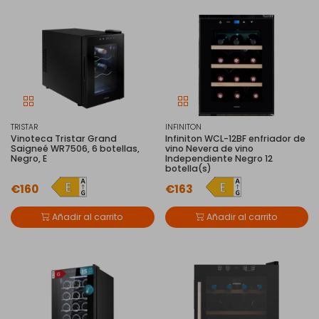
TRISTAR
INFINITON
Vinoteca Tristar Grand
Infiniton WCL-12BF enfriador de
Saigneé WR7506, 6 botellas,
vino Nevera de vino
Negro, E
Independiente Negro 12
botella(s)
€160
€163
Añadir al carrito
Añadir al carrito