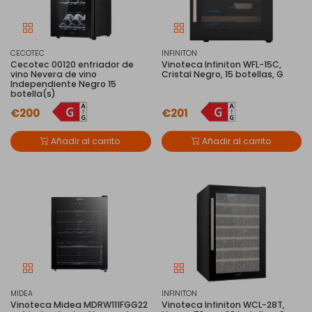
CECOTEC
INFINITON
Cecotec 00120 enfriador de
Vinoteca Infiniton WFL-15C,
vino Nevera de vino
Cristal Negro, 15 botellas, G
Independiente Negro 15
botella(s)
€200
€201
Añadir al carrito
Añadir al carrito
MIDEA
INFINITON
Vinoteca Midea MDRW111FGG22
Vinoteca Infiniton WCL-28T,