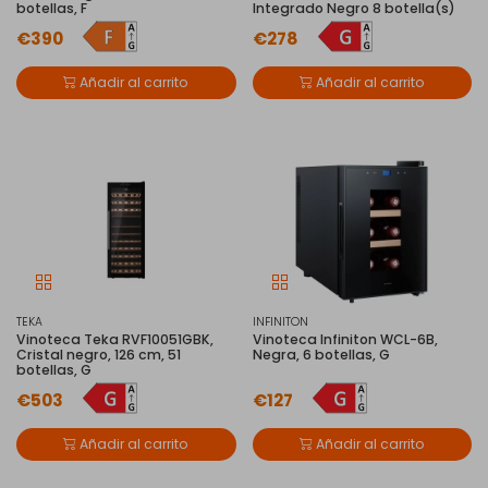
botellas, F
Integrado Negro 8 botella(s)
€390
€278
Añadir al carrito
Añadir al carrito
TEKA
INFINITON
Vinoteca Teka RVF10051GBK,
Vinoteca Infiniton WCL-6B,
Cristal negro, 126 cm, 51
Negra, 6 botellas, G
botellas, G
€503
€127
Añadir al carrito
Añadir al carrito