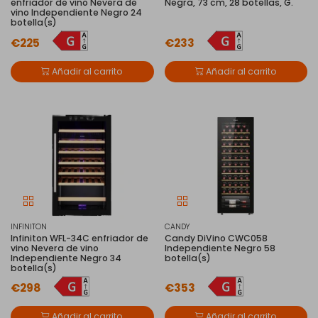
enfriador de vino Nevera de
Negra, 73 cm, 28 botellas, G.
vino Independiente Negro 24
botella(s)
€225
€233
Añadir al carrito
Añadir al carrito
INFINITON
CANDY
Infiniton WFL-34C enfriador de
Candy DiVino CWC058
vino Nevera de vino
Independiente Negro 58
Independiente Negro 34
botella(s)
botella(s)
€298
€353
Añadir al carrito
Añadir al carrito