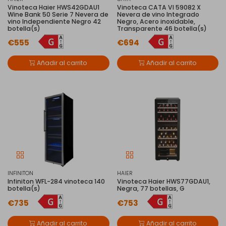
Vinoteca Haier HWS42GDAU1
Vinoteca CATA VI 59082 X
Wine Bank 50 Serie 7 Nevera de
Nevera de vino Integrado
vino Independiente Negro 42
Negro, Acero inoxidable,
botella(s)
Transparente 46 botella(s)
€555
€694
Añadir al carrito
Añadir al carrito
INFINITON
HAIER
Infiniton WFL-284 vinoteca 140
Vinoteca Haier HWS77GDAU1,
botella(s)
Negra, 77 botellas, G
€735
€753
Añadir al carrito
Añadir al carrito