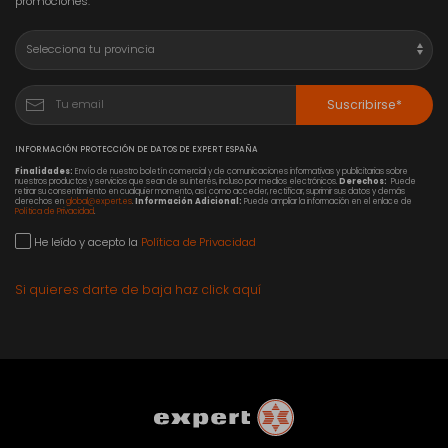
promociones.
Suscribirse*
INFORMACIÓN PROTECCIÓN DE DATOS DE EXPERT ESPAÑA
Finalidades:
Envío de nuestro boletín comercial y de comunicaciones informativas y publicitarias sobre
nuestros productos y servicios que sean de su interés, incluso por medios electrónicos.
Derechos:
Puede
retirar su consentimiento en cualquier momento, así como acceder, rectificar, suprimir sus datos y demás
derechos en
global@expert.es
.
Información Adicional:
Puede ampliar la información en el enlace de
Política de Privacidad
.
He leído y acepto la
Política de Privacidad
Si quieres darte de baja haz click aquí