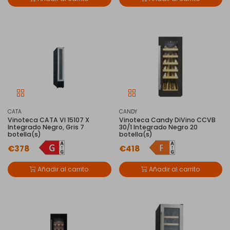
CATA
CANDY
Vinoteca CATA VI 15107 X
Vinoteca Candy DiVino CCVB
Integrado Negro, Gris 7
30/1 Integrado Negro 20
botella(s)
botella(s)
€378
€418
Añadir al carrito
Añadir al carrito