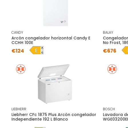
CANDY
BALAY
Arcón congelador horizontal Candy E
Congelador 
CCHH 100E
No Frost, 18
€124
€676
LIEBHERR
BOSCH
Liebherr CFc 1875 Plus Arcón congelador
Lavadora de
Independiente 192 L Blanco
WGE03200EP,