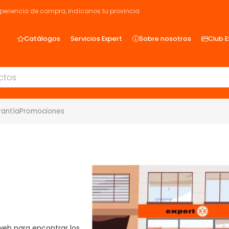
xperiencia de compra, indícanos tu provincia
Catálogos
Servicios Expert
Sobre nosotros
Club E
rantía
Promociones
 web para encontrar los