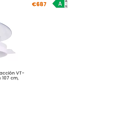
€687
facción VT-
s 107 cm,