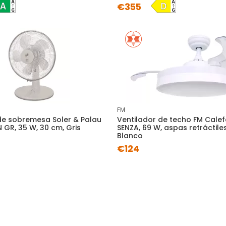
€355
FM
de sobremesa Soler & Palau
Ventilador de techo FM Cale
 GR, 35 W, 30 cm, Gris
SENZA, 69 W, aspas retráctile
Blanco
€124