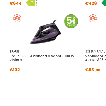
€844
€428
BRAUN
SOLER Y PALAU
Braun SI 9661 Plancha a vapor 3100 W
Ventilador 
Violeta
ARTIC-305 N
€102
€53
,90