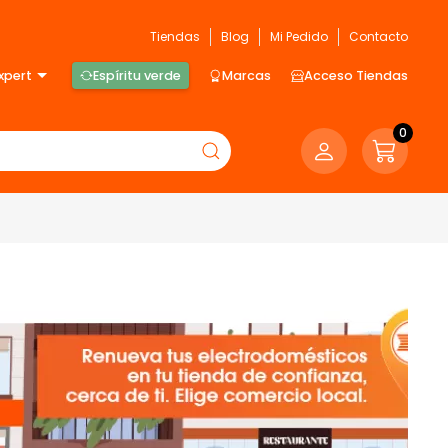
Tiendas
Blog
Mi Pedido
Contacto
xpert
Espíritu verde
Marcas
Acceso Tiendas
0