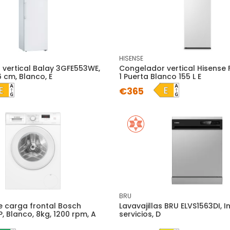
HISENSE
vertical Balay 3GFE553WE,
Congelador vertical Hisense
6 cm, Blanco, E
1 Puerta Blanco 155 L E
€365
BRU
 carga frontal Bosch
Lavavajillas BRU ELVS1563DI, In
 Blanco, 8kg, 1200 rpm, A
servicios, D