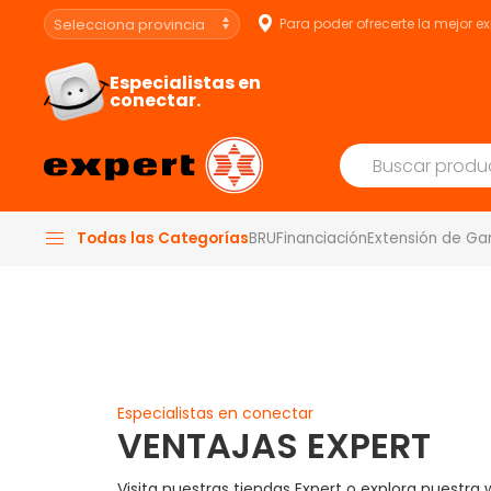
Para poder ofrecerte la mejor e
Especialistas en
conectar.
Todas las Categorías
BRU
Financiación
Extensión de Ga
Especialistas en conectar
VENTAJAS EXPERT
Visita nuestras tiendas Expert o explora nuestra