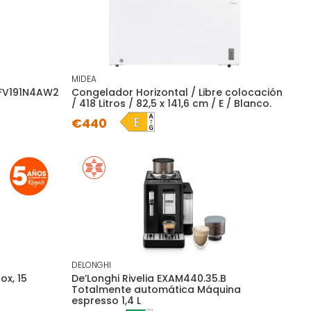
MIDEA
 FV191N4AW2
Congelador Horizontal / Libre colocación
/ 418 Litros / 82,5 x 141,6 cm / E / Blanco.
€440
DELONGHI
ox, 15
De’Longhi Rivelia EXAM440.35.B
Totalmente automática Máquina
espresso 1,4 L