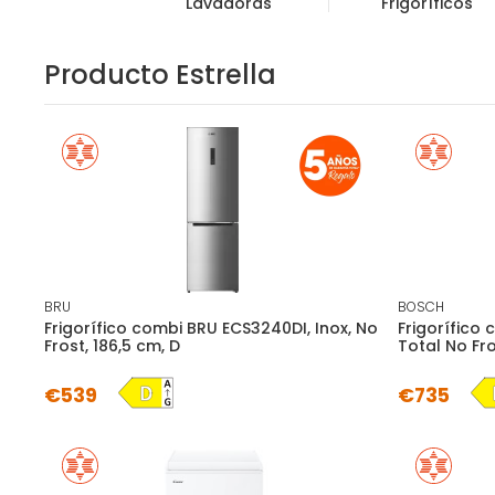
Lavadoras
Frigoríficos
Producto Estrella
BRU
BOSCH
Frigorífico combi BRU ECS3240DI, Inox, No
Frigorífic
Frost, 186,5 cm, D
Total No Fro
€539
€735