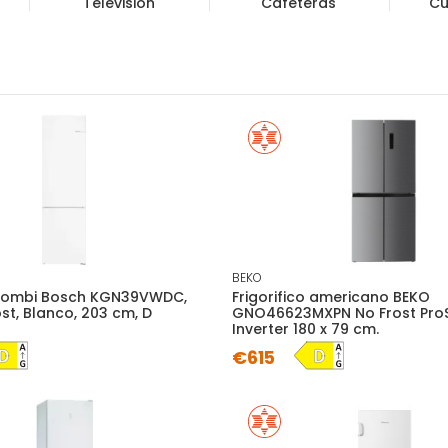
Televisión
Cafeteras
Cu
BEKO
o combi Bosch KGN39VWDC,
Frigorifico americano BEKO
st, Blanco, 203 cm, D
GNO46623MXPN No Frost Pro
Inverter 180 x 79 cm.
€615