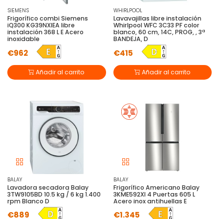
SIEMENS
WHIRLPOOL
Frigorífico combi Siemens
Lavavajillas libre instalación
iQ300 KG39NXIEA libre
Whirlpool WFC 3C33 PF color
instalación 368 L E Acero
blanco, 60 cm, 14C, PROG, , 3ª
inoxidable
BANDEJA, D
€962
€415
Añadir al carrito
Añadir al carrito
BALAY
BALAY
Lavadora secadora Balay
Frigorífico Americano Balay
3TW9105BD 10.5 kg / 6 kg 1.400
3KME592XI 4 Puertas 605 L
rpm Blanco D
Acero inox antihuellas E
€889
€1.345