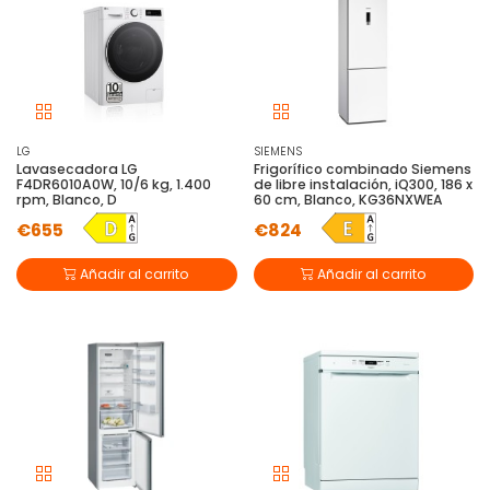
LG
SIEMENS
Lavasecadora LG
Frigorífico combinado Siemens
F4DR6010A0W, 10/6 kg, 1.400
de libre instalación, iQ300, 186 x
rpm, Blanco, D
60 cm, Blanco, KG36NXWEA
€655
€824
Añadir al carrito
Añadir al carrito