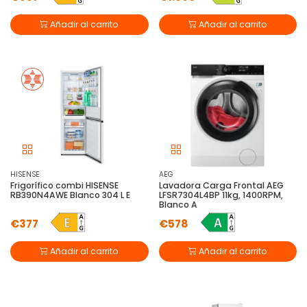
Añadir al carrito
Añadir al carrito
HISENSE
AEG
Frigorífico combi HISENSE
Lavadora Carga Frontal AEG
RB390N4AWE Blanco 304 L E
LFSR7304L4BP 11kg, 1400RPM,
Blanco A
€377
€578
Añadir al carrito
Añadir al carrito