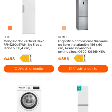
BEKO
SIEMENS
Congelador vertical Beko
Frigorífico combinado Siemens
RFNE290L41WN, No Frost,
de libre instalación, 186 x 60
Blanco, 171,4 cm, E
cm, Acero inoxidable
antihuellas, iQ300, KG36NXIEA
€498
€855
Añadir al carrito
Añadir al carrito