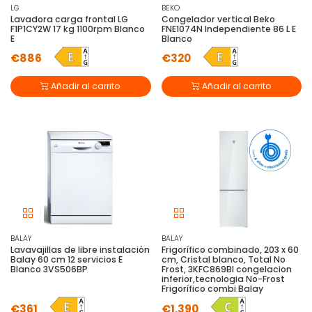
LG
BEKO
Lavadora carga frontal LG
Congelador vertical Beko
F1P1CY2W 17 kg 1100rpm Blanco
FNE1074N Independiente 86 L E
E
Blanco
€886
€320
Añadir al carrito
Añadir al carrito
BALAY
BALAY
Lavavajillas de libre instalación
Frigorífico combinado, 203 x 60
Balay 60 cm 12 servicios E
cm, Cristal blanco, Total No
Blanco 3VS506BP
Frost, 3KFC869BI congelacion
inferior,tecnologia No-Frost
Frigorífico combi Balay
€361
€1.390