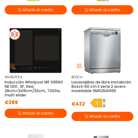
Añadir al carrito
Añadir al carrito
WHIRLPOOL
BOSCH
Inducción Whirlpool WF S9560
Lavavajillas de libre instalición
NE i100 , 3F, flexi,
Bosch 60 cm E serie 2 acero
28cm+2x19cm/20cm, 7200w,
inoxidable SMS25AI05E
multi slider
€369
€432
Añadir al carrito
Añadir al carrito