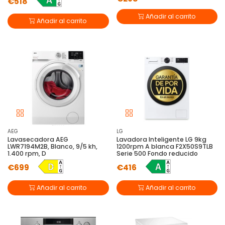
€518
Añadir al carrito
Añadir al carrito
AEG
LG
Lavasecadora AEG
Lavadora Inteligente LG 9kg
LWR7194M2B, Blanco, 9/5 kh,
1200rpm A blanca F2X50S9TLB
1.400 rpm, D
Serie 500 Fondo reducido
€699
€416
Añadir al carrito
Añadir al carrito