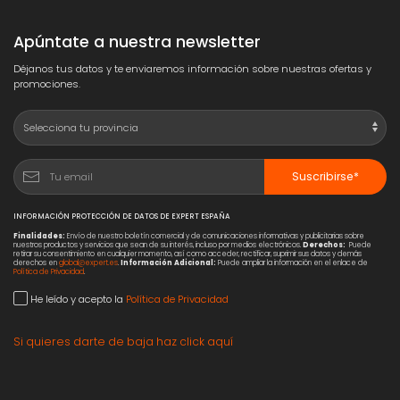
Apúntate a nuestra newsletter
Déjanos tus datos y te enviaremos información sobre nuestras ofertas y
promociones.
Suscribirse*
INFORMACIÓN PROTECCIÓN DE DATOS DE EXPERT ESPAÑA
Finalidades:
Envío de nuestro boletín comercial y de comunicaciones informativas y publicitarias sobre
nuestros productos y servicios que sean de su interés, incluso por medios electrónicos.
Derechos:
Puede
retirar su consentimiento en cualquier momento, así como acceder, rectificar, suprimir sus datos y demás
derechos en
global@expert.es
.
Información Adicional:
Puede ampliar la información en el enlace de
Política de Privacidad
.
He leído y acepto la
Política de Privacidad
Si quieres darte de baja haz click aquí