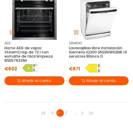
AEG
SIEMENS
Horno AEG de vapor
Lavavajillas libre instalación
SteamCrisp de 72 l con
Siemens iQ300 SN23HW02ME 14
esmalte de fácil limpieza
servicios Blanco D
BSE576321M
€602
€671
Añadir al carrito
Añadir al carrito
...
1
2