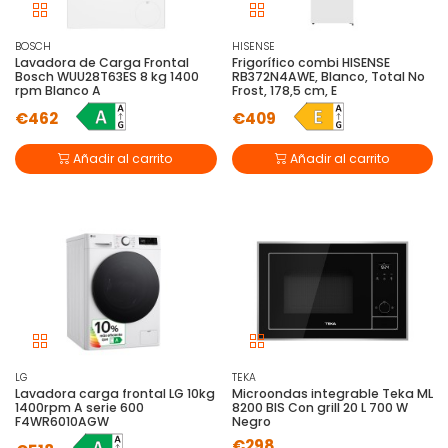
BOSCH
HISENSE
Lavadora de Carga Frontal
Frigorífico combi HISENSE
Bosch WUU28T63ES 8 kg 1400
RB372N4AWE, Blanco, Total No
rpm Blanco A
Frost, 178,5 cm, E
€462
€409
Añadir al carrito
Añadir al carrito
LG
TEKA
Lavadora carga frontal LG 10kg
Microondas integrable Teka ML
1400rpm A serie 600
8200 BIS Con grill 20 L 700 W
F4WR6010AGW
Negro
€298