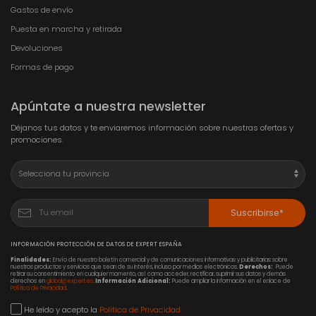
Gastos de envío
Puesta en marcha y retirada
Devoluciones
Formas de pago
Apúntate a nuestra newsletter
Déjanos tus datos y te enviaremos información sobre nuestras ofertas y
promociones.
Suscribirse*
INFORMACIÓN PROTECCIÓN DE DATOS DE EXPERT ESPAÑA
Finalidades:
Envío de nuestro boletín comercial y de comunicaciones informativas y publicitarias sobre
nuestros productos y servicios que sean de su interés, incluso por medios electrónicos.
Derechos:
Puede
retirar su consentimiento en cualquier momento, así como acceder, rectificar, suprimir sus datos y demás
derechos en
global@expert.es
.
Información Adicional:
Puede ampliar la información en el enlace de
Política de Privacidad
.
He leído y acepto la
Política de Privacidad