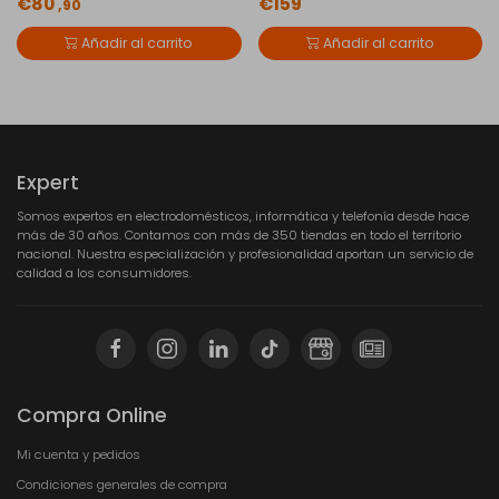
€80
€159
,90
Añadir al carrito
Añadir al carrito
Expert
Somos expertos en electrodomésticos, informática y telefonía desde hace
más de 30 años. Contamos con más de 350 tiendas en todo el territorio
nacional. Nuestra especialización y profesionalidad aportan un servicio de
calidad a los consumidores.
Compra Online
Mi cuenta y pedidos
Condiciones generales de compra