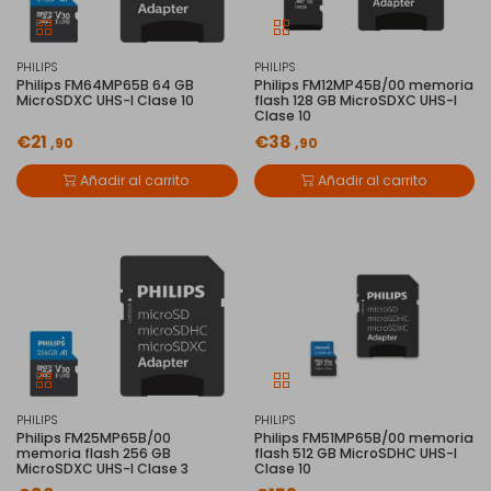
PHILIPS
PHILIPS
Philips FM64MP65B 64 GB
Philips FM12MP45B/00 memoria
MicroSDXC UHS-I Clase 10
flash 128 GB MicroSDXC UHS-I
Clase 10
€21
€38
,90
,90
Añadir al carrito
Añadir al carrito
PHILIPS
PHILIPS
Philips FM25MP65B/00
Philips FM51MP65B/00 memoria
memoria flash 256 GB
flash 512 GB MicroSDHC UHS-I
MicroSDXC UHS-I Clase 3
Clase 10