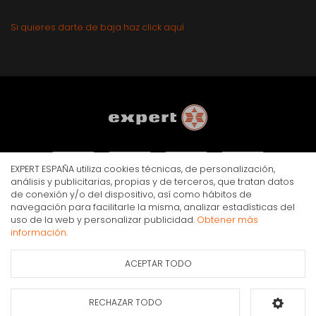
Si quieres darte de baja haz click aquí
EXPERT ESPAÑA utiliza cookies técnicas, de personalización,
análisis y publicitarias, propias y de terceros, que tratan datos
de conexión y/o del dispositivo, así como hábitos de
navegación para facilitarle la misma, analizar estadísticas del
AVISO LEGAL
POLÍTICA DE PRIVACIDAD
COOKIES
uso de la web y personalizar publicidad.
Obtener más
© Copyright Expert 2026. Todos los derechos reservados.
información.
ACEPTAR TODO
RECHAZAR TODO