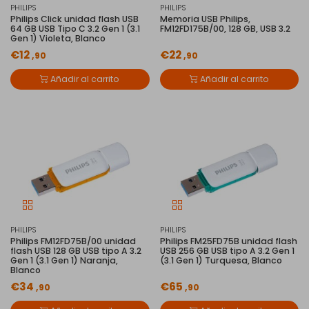
PHILIPS
PHILIPS
Philips Click unidad flash USB
Memoria USB Philips,
64 GB USB Tipo C 3.2 Gen 1 (3.1
‎FM12FD175B/00, 128 GB, USB 3.2
Gen 1) Violeta, Blanco
€12
€22
,90
,90
Añadir al carrito
Añadir al carrito
PHILIPS
PHILIPS
Philips FM12FD75B/00 unidad
Philips FM25FD75B unidad flash
flash USB 128 GB USB tipo A 3.2
USB 256 GB USB tipo A 3.2 Gen 1
Gen 1 (3.1 Gen 1) Naranja,
(3.1 Gen 1) Turquesa, Blanco
Blanco
€34
€65
,90
,90