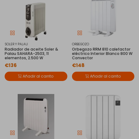
SOLER Y PALAU
ORBEGOZO
Radiador de aceite Soler &
Orbegozo RRM 810 calefactor
Palau SAHARA-2503, 11
eléctrico Interior Blanco 800 W
elementos, 2.500 W
Convector
€136
€148
Añadir al carrito
Añadir al carrito