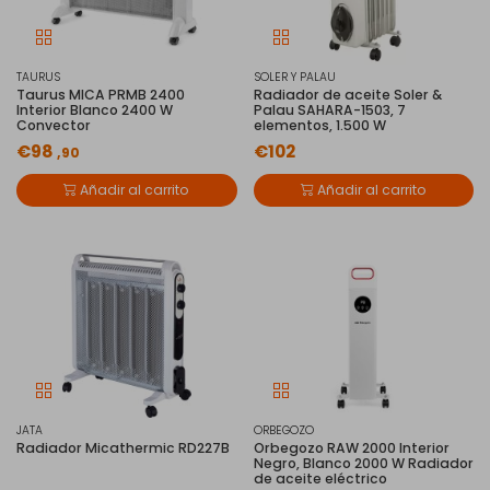
TAURUS
SOLER Y PALAU
Taurus MICA PRMB 2400
Radiador de aceite Soler &
Interior Blanco 2400 W
Palau SAHARA-1503, 7
Convector
elementos, 1.500 W
€98
€102
,90
Añadir al carrito
Añadir al carrito
JATA
ORBEGOZO
Radiador Micathermic RD227B
Orbegozo RAW 2000 Interior
Negro, Blanco 2000 W Radiador
de aceite eléctrico