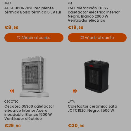
JATA
FM
JATA HPOR7020 recipiente
FM Calefacción TH-22
térmico Bolsa térmica 5 L Azul
calefactor eléctrico Interior
Negro, Blanco 2000 W
Ventilador eléctrico
€8
€19
,90
,90
Añadir al carrito
Añadir al carrito
CECOTEC
JATA
Cecotec 05309 calefactor
Calefactor cerámico Jata
eléctrico Interior Acero
JCTC1920, Negro, 1.500 W
inoxidable, Blanco 1500 W
Ventilador eléctrico
€29
€30
,90
,90