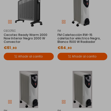
CECOTEC
FM
Cecotec Ready Warm 2000
FM Calefacción RW-15
Now Interior Negro 2000 W
calefactor eléctrico Negro,
Convector
Blanco 1500 W Radiador
€61
€64
,90
,90
Añadir al carrito
Añadir al carrito
FM
FM