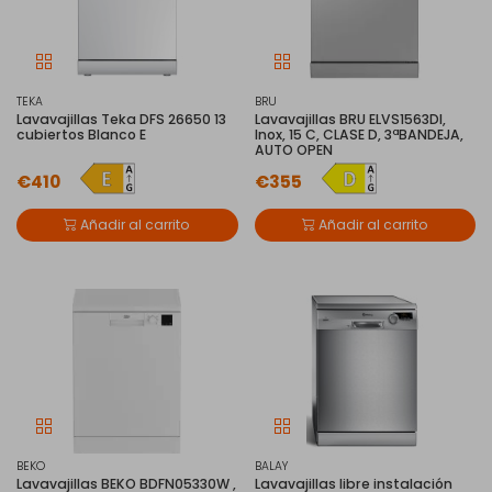
TEKA
BRU
Lavavajillas Teka DFS 26650 13
Lavavajillas BRU ELVS1563DI,
cubiertos Blanco E
Inox, 15 C, CLASE D, 3ªBANDEJA,
AUTO OPEN
€410
€355
Añadir al carrito
Añadir al carrito
BEKO
BALAY
Lavavajillas BEKO BDFN05330W ,
Lavavajillas libre instalación