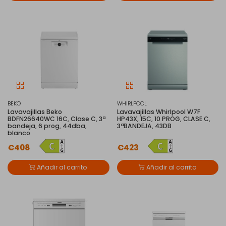
BEKO
WHIRLPOOL
Lavavajillas Beko
Lavavajillas Whirlpool W7F
BDFN26640WC 16C, Clase C, 3ª
HP43X, 15C, 10 PROG, CLASE C,
bandeja, 6 prog, 44dba,
3ªBANDEJA, 43DB
blanco
€408
€423
Añadir al carrito
Añadir al carrito