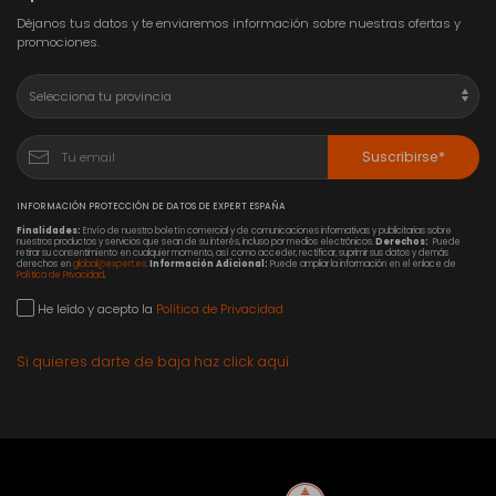
Déjanos tus datos y te enviaremos información sobre nuestras ofertas y
promociones.
Suscribirse*
INFORMACIÓN PROTECCIÓN DE DATOS DE EXPERT ESPAÑA
Finalidades:
Envío de nuestro boletín comercial y de comunicaciones informativas y publicitarias sobre
nuestros productos y servicios que sean de su interés, incluso por medios electrónicos.
Derechos:
Puede
retirar su consentimiento en cualquier momento, así como acceder, rectificar, suprimir sus datos y demás
derechos en
global@expert.es
.
Información Adicional:
Puede ampliar la información en el enlace de
Política de Privacidad
.
He leído y acepto la
Política de Privacidad
Si quieres darte de baja haz click aquí