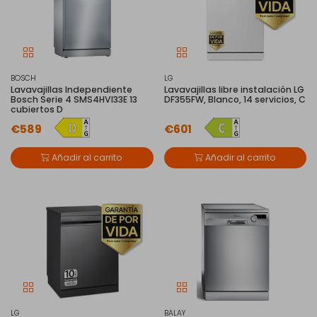
BOSCH
LG
Lavavajillas Independiente
Lavavajillas libre instalación LG
Bosch Serie 4 SMS4HVI33E 13
DF355FW, Blanco, 14 servicios, C
cubiertos D
€589
€601
Añadir al carrito
Añadir al carrito
LG
BALAY