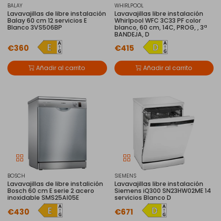
BALAY
WHIRLPOOL
Lavavajillas de libre instalación
Lavavajillas libre instalación
Balay 60 cm 12 servicios E
Whirlpool WFC 3C33 PF color
Blanco 3VS506BP
blanco, 60 cm, 14C, PROG, , 3ª
BANDEJA, D
€360
€415
Añadir al carrito
Añadir al carrito
BOSCH
SIEMENS
Lavavajillas de libre instalición
Lavavajillas libre instalación
Bosch 60 cm E serie 2 acero
Siemens iQ300 SN23HW02ME 14
inoxidable SMS25AI05E
servicios Blanco D
€430
€671