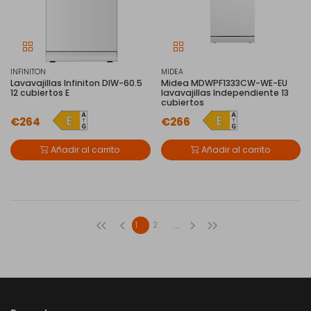
INFINITON
MIDEA
Lavavajillas Infiniton DIW-60.5
Midea MDWPF1333CW-WE-EU
12 cubiertos E
lavavajillas Independiente 13
cubiertos
€264
€266
Añadir al carrito
Añadir al carrito
...
1
2