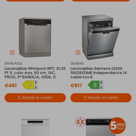
WHIRLPOOL
SIEMENS
Lavavajillas Whirlpool WFC 3C33
Lavavajillas Siemens iQ300
PF X, color inox, 60 cm, 14C,
SN23EI03ME Independiente 14
PROG, 3ª BANDEJA, 43Db, D
cubiertos B
€461
€817
Añadir al carrito
Añadir al carrito