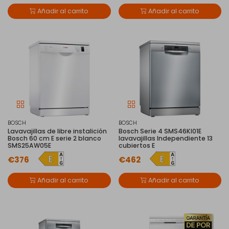
Añadir al carrito
Añadir al carrito
BOSCH
BOSCH
Lavavajillas de libre instalición
Bosch Serie 4 SMS46KI01E
Bosch 60 cm E serie 2 blanco
lavavajillas Independiente 13
SMS25AW05E
cubiertos E
€376
€462
Añadir al carrito
Añadir al carrito