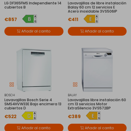
LG DF365FMS Independiente 14
Lavavajillas de libre instalación
cubiertos B
Balay 60 cm 12 servicios E
Acero inoxidable 3VS506IP
€857
€411
Añadir al carrito
Añadir al carrito
BOSCH
BALAY
Lavavajillas Bosch Serie 4
Lavavajillas libre instalación 60
SMS4HVW33E Bajo encimera 13
cm 13 servicios Motor
cubiertos D
ExtraSilencio 3VS572BP
€522
€389
Añadir al carrito
Añadir al carrito