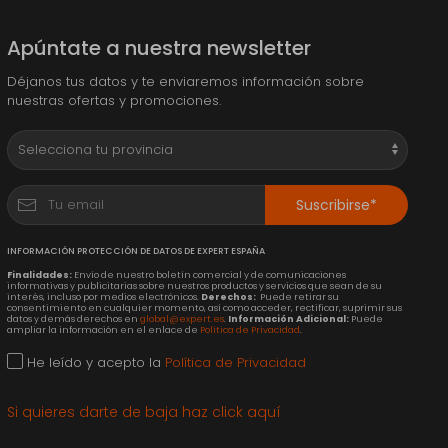
Apúntate a nuestra newsletter
Déjanos tus datos y te enviaremos información sobre
nuestras ofertas y promociones.
Suscribirse*
INFORMACIÓN PROTECCIÓN DE DATOS DE EXPERT ESPAÑA
Finalidades:
Envío de nuestro boletín comercial y de comunicaciones
informativas y publicitarias sobre nuestros productos y servicios que sean de su
interés, incluso por medios electrónicos.
Derechos:
Puede retirar su
consentimiento en cualquier momento, así como acceder, rectificar, suprimir sus
datos y demás derechos en
global@expert.es
.
Información Adicional:
Puede
ampliar la información en el enlace de
Política de Privacidad
.
He leído y acepto la
Política de Privacidad
Si quieres darte de baja haz click aquí