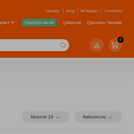
Tiendas
Blog
Mi Pedido
Contacto
xpert
Espíritu verde
Marcas
Acceso Tiendas
0
Mostrar 24
Relevancia