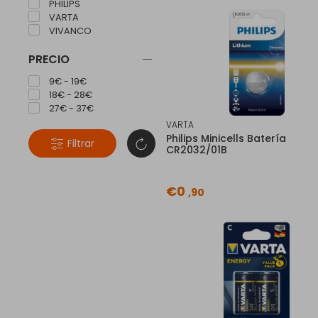
PHILIPS
VARTA
VIVANCO
PRECIO
9€ - 19€
18€ - 28€
27€ - 37€
VARTA
Philips Minicells Batería
Filtrar
CR2032/01B
€0
,90