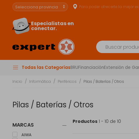
Para poder ofrecerte la mejor e
Especialistas en
conectar.
Todas las Categorías
BRU
Financiación
Extensión de Ga
Inicio
Informática
Periféricos
Pilas / Baterías / Otros
Pilas / Baterías / Otros
Productos
1 - 10 de 10
MARCAS
AIWA