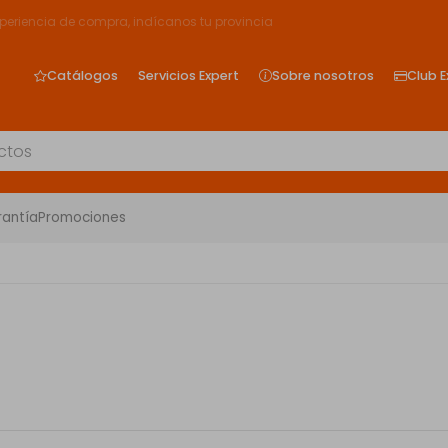
xperiencia de compra, indícanos tu provincia
Catálogos
Servicios Expert
Sobre nosotros
Club E
rantía
Promociones