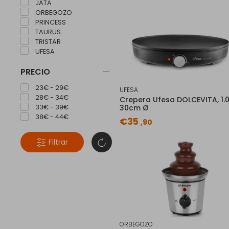
JATA
ORBEGOZO
PRINCESS
TAURUS
TRISTAR
UFESA
PRECIO
23€ - 29€
UFESA
28€ - 34€
Crepera Ufesa DOLCEVITA, 1.
33€ - 39€
30cm Ø
38€ - 44€
€35
,90
Filtrar
ORBEGOZO