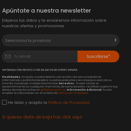
Apúntate a nuestra newsletter
Déjanos tus datos y te enviaremos información sobre
nuestras ofertas y promociones.
Suscribirse*
INFORMACIÓN PROTECCIÓN DE DATOS DE EXPERT ESPAÑA
Finalidades:
Envío de nuestro boletín comercial y de comunicaciones
informativas y publicitarias sobre nuestros productos y servicios que sean de su
interés, incluso por medios electrónicos.
Derechos:
Puede retirar su
consentimiento en cualquier momento, así como acceder, rectificar, suprimir sus
datos y demás derechos en
global@expert.es
.
Información Adicional:
Puede
ampliar la información en el enlace de
Política de Privacidad
.
He leído y acepto la
Política de Privacidad
Si quieres darte de baja haz click aquí