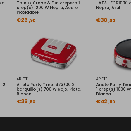
zo
Taurus Crepe & Fun crepera 1
JATA JECR1000 
crep(s) 1200 W Negro, Acero
Negro, Azul
inoxidable
€28
€30
,90
,90
ARIETE
ARIETE
, 2
Ariete Party Time 1973/00 2
Ariete Party Ti
barquillo(s) 700 W Rojo, Plata,
1 crep(s) 1000 W 
Blanco
Blanco
€36
€42
,90
,90