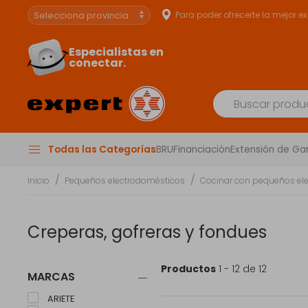
Para poder ofrecerte la mejor e
Especialistas en
conectar.
Todas las Categorías
BRU
Financiación
Extensión de Ga
Inicio
Pequeños electrodomésticos
Cocinar con pequeños el
Creperas, gofreras y fondues
Productos
1 - 12 de 12
MARCAS
ARIETE