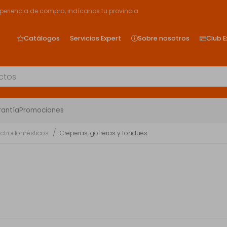
xperiencia de compra, indícanos tu provincia
Catálogos
Servicios Expert
Sobre nosotros
Club E
rantía
Promociones
ectrodomésticos
Creperas, gofreras y fondues