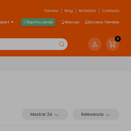
Tiendas
Blog
Mi Pedido
Contacto
xpert
Espíritu verde
Marcas
Acceso Tiendas
0
Mostrar 24
Relevancia