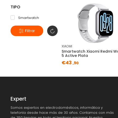
TIPO
Smartwatch
Filtrar
XIAOMI
Smartwatch Xiaomi Redmi W
5 Active Plata
€43
,90
Expert
Somos expertos en electrodomésticos, informática y
telefonía desde hace más de 30 años. Contamos con más
de 350 tiendas en todo el territorio nacional. Nuestra