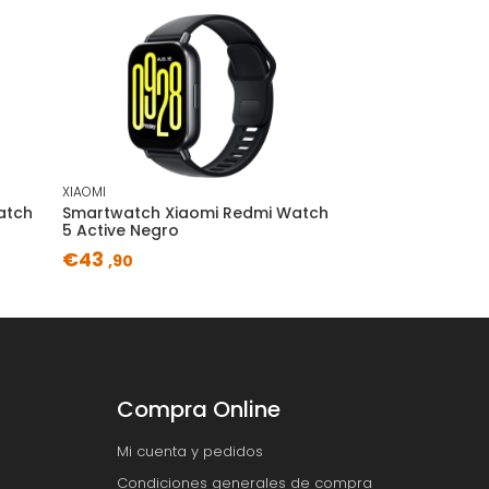
XIAOMI
atch
Smartwatch Xiaomi Redmi Watch
5 Active Negro
€43
,90
Compra Online
Mi cuenta y pedidos
Condiciones generales de compra