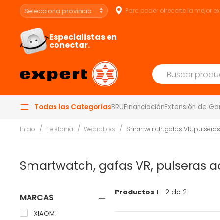
Para poder ofrecerte la mejor e
Especialistas en
conectar.
Todas las Categorías
BRU
Financiación
Extensión de Ga
Inicio
Telefonía
Wearables
Smartwatch, gafas VR, pulseras
Smartwatch, gafas VR, pulseras a
Productos
1 - 2 de 2
MARCAS
XIAOMI