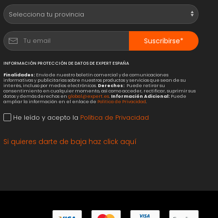
Suscribirse*
INFORMACIÓN PROTECCIÓN DE DATOS DE EXPERT ESPAÑA
Finalidades:
Envío de nuestro boletín comercial y de comunicaciones
informativas y publicitarias sobre nuestros productos y servicios que sean de su
interés, incluso por medios electrónicos.
Derechos:
Puede retirar su
consentimiento en cualquier momento, así como acceder, rectificar, suprimir sus
datos y demás derechos en
global@expert.es
.
Información Adicional:
Puede
ampliar la información en el enlace de
Política de Privacidad
.
He leído y acepto la
Política de Privacidad
Si quieres darte de baja haz click aquí