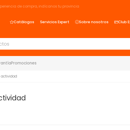
xperiencia de compra, indícanos tu provincia
Catálogos
Servicios Expert
Sobre nosotros
Club E
rantía
Promociones
 actividad
ctividad