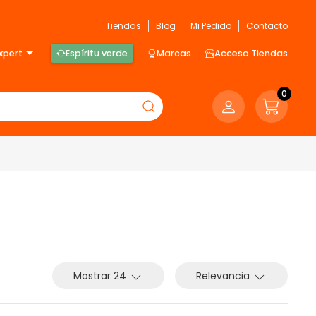
Tiendas
Blog
Mi Pedido
Contacto
xpert
Espíritu verde
Marcas
Acceso Tiendas
0
Mostrar 24
Relevancia