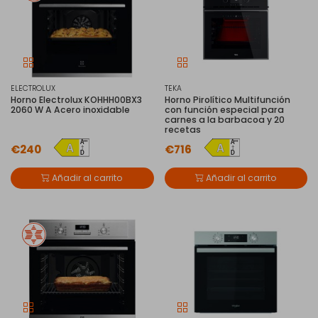
ELECTROLUX
TEKA
Horno Electrolux KOHHH00BX3
Horno Pirolítico Multifunción
2060 W A Acero inoxidable
con función especial para
carnes a la barbacoa y 20
recetas
€240
€716
Añadir al carrito
Añadir al carrito