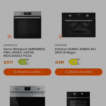
WHIRLPOOL
INFINITON
Horno Whirlpool OMR58RR1X,
Infiniton HORNO 40BEN1 45 L
PIRO, HYDRO, VAPOR,
2800 W Negro
INOX,GUIAS,F PIZZA
€377
€391
Añadir al carrito
Añadir al carrito