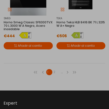
SMEG
TEKA
Horno Smeg Classic SF6300TVX
Horno Teka HLB 8416 BK 71 L 3215
70 L 3000 W A Negro, Acero
W A+ Negro
inoxidable
€444
€506
Añadir al carrito
Añadir al carrito
...
1
2
Expert