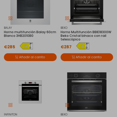
BALAY
BEKO
Horno multifunción Balay 60cm
Horno Multifunción BBIE18300W
Blanco 3HB2010B0
Beko Cristal blnaco con rail
telescópico
€285
€287
Añadir al carrito
Añadir al carrito
INFINITON
BEKO