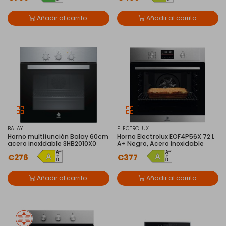
Añadir al carrito
Añadir al carrito
BALAY
ELECTROLUX
Horno multifunción Balay 60cm
Horno Electrolux EOF4P56X 72 L
acero inoxidable 3HB2010X0
A+ Negro, Acero inoxidable
€276
€377
Añadir al carrito
Añadir al carrito