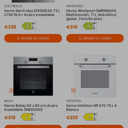
ELECTROLUX
WHIRLPOOL
Horno Electrolux EOH3H54X 72 L
Horno Whirlpool OMR58HU1X,
2790 W A+ Acero inoxidable
Multifunción, 71 L, Hidrolítico,
guias , Función piza
€325
€310
Añadir al carrito
Añadir al carrito
BALAY
INFINITON
Horno Balay 60 x 60 cm,Acero
Horno Infiniton WF470 70 L A
inoxidable 3HB2031X0
Blanco
€319
€223