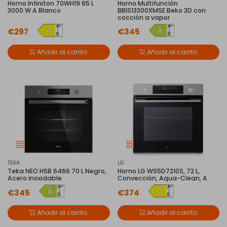
Horno Infiniton 70WH19 65 L
Horno Multifunción
3000 W A Blanco
BBIS13300XMSE Beko 3D con
cocción a vapor
€297
€345
Añadir al carrito
Añadir al carrito
TEKA
LG
Teka NEO HSB 6466 70 L Negro,
Horno LG WS5D7210S, 72 L,
Acero inoxidable
Convección, Aqua-Clean, A
€345
€374
Añadir al carrito
Añadir al carrito