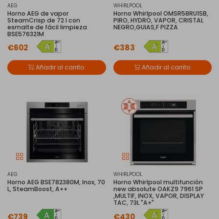
AEG
WHIRLPOOL
Horno AEG de vapor
Horno Whirlpool OMSR58RU1SB,
SteamCrisp de 72 l con
PIRO, HYDRO, VAPOR, CRISTAL
esmalte de fácil limpieza
NEGRO,GUIAS,F PIZZA
BSE576321M
€602
€383
Añadir al carrito
Añadir al carrito
AEG
WHIRLPOOL
Horno AEG BSE782380M, Inox, 70
Horno Whirlpool multifunción
L, SteamBoost, A++
new absolute OAKZ9 7961 SP
,MULTIF, INOX, VAPOR, DISPLAY
TAC, 73L "A+"
€739
€430