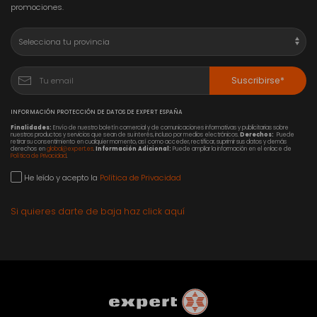
promociones.
Suscribirse*
INFORMACIÓN PROTECCIÓN DE DATOS DE EXPERT ESPAÑA
Finalidades:
Envío de nuestro boletín comercial y de comunicaciones informativas y publicitarias sobre
nuestros productos y servicios que sean de su interés, incluso por medios electrónicos.
Derechos:
Puede
retirar su consentimiento en cualquier momento, así como acceder, rectificar, suprimir sus datos y demás
derechos en
global@expert.es
.
Información Adicional:
Puede ampliar la información en el enlace de
Política de Privacidad
.
He leído y acepto la
Política de Privacidad
Si quieres darte de baja haz click aquí