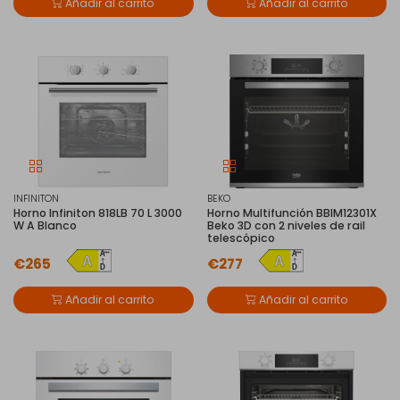
Añadir al carrito
Añadir al carrito
INFINITON
BEKO
Horno Infiniton 818LB 70 L 3000
Horno Multifunción BBIM12301X
W A Blanco
Beko 3D con 2 niveles de rail
telescópico
€265
€277
Añadir al carrito
Añadir al carrito