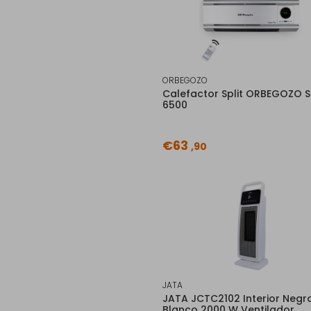
ORBEGOZO
Calefactor Split ORBEGOZO S
6500
€63
,90
JATA
JATA JCTC2102 Interior Negro
Blanco 2000 W Ventilador