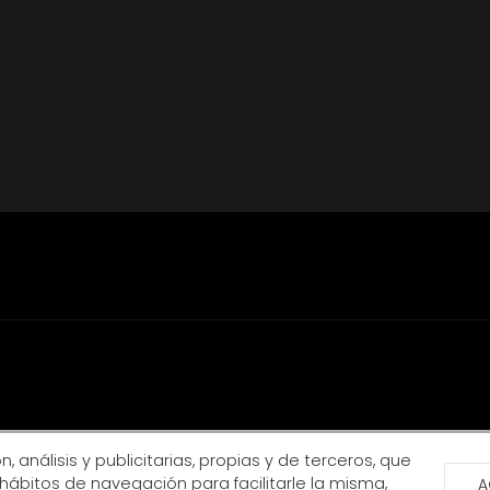
, análisis y publicitarias, propias y de terceros, que
hábitos de navegación para facilitarle la misma,
A