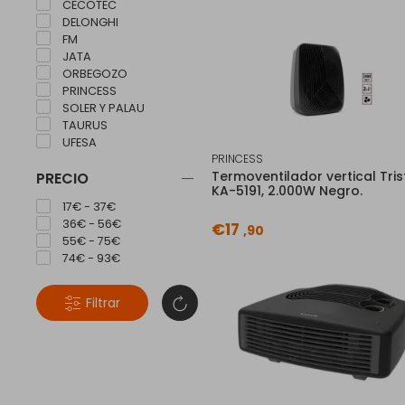
CECOTEC
DELONGHI
FM
JATA
ORBEGOZO
PRINCESS
SOLER Y PALAU
TAURUS
UFESA
PRINCESS
Termoventilador vertical Tris
PRECIO
KA-5191, 2.000W Negro.
17€ - 37€
36€ - 56€
€17
,90
55€ - 75€
74€ - 93€
Filtrar