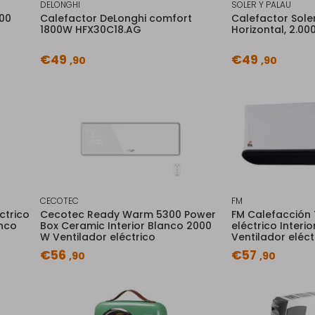
DELONGHI
SOLER Y PALAU
00
Calefactor DeLonghi comfort
Calefactor Sole
1800W HFX30C18.AG
Horizontal, 2.00
€49
€49
,90
,90
CECOTEC
FM
ctrico
Cecotec Ready Warm 5300 Power
FM Calefacción 
anco
Box Ceramic Interior Blanco 2000
eléctrico Interi
W Ventilador eléctrico
Ventilador eléct
€56
€57
,90
,90