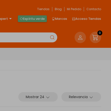
Tiendas
Blog
Mi Pedido
Contacto
xpert
Espíritu verde
Marcas
Acceso Tiendas
0
Mostrar 24
Relevancia