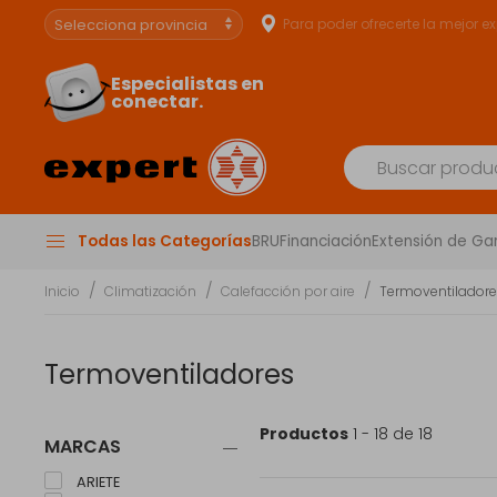
Para poder ofrecerte la mejor e
Especialistas en
conectar.
Todas las Categorías
BRU
Financiación
Extensión de Ga
Inicio
Climatización
Calefacción por aire
Termoventilador
Termoventiladores
Productos
1 - 18 de 18
MARCAS
ARIETE