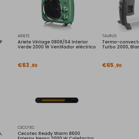
ARIETE
TAURUS
P
Ariete Vintage 0808/04 Interior
Termo-convecto
Verde 2000 W Ventilador eléctrico
Turbo 2000, Bla
€63
€65
,90
,90
CECOTEC
,
Cecotec Ready Warm 8600
Exterior Negro 2000 W Calefactor