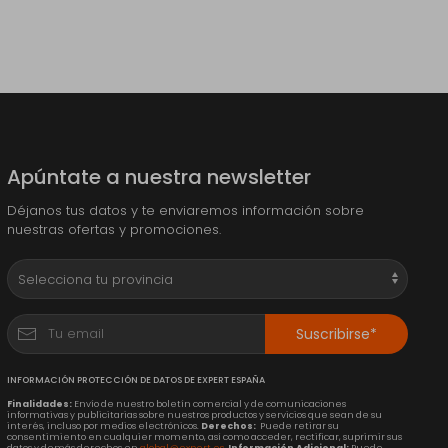
Apúntate a nuestra newsletter
Déjanos tus datos y te enviaremos información sobre
nuestras ofertas y promociones.
Suscribirse*
INFORMACIÓN PROTECCIÓN DE DATOS DE EXPERT ESPAÑA
Finalidades:
Envío de nuestro boletín comercial y de comunicaciones
informativas y publicitarias sobre nuestros productos y servicios que sean de su
interés, incluso por medios electrónicos.
Derechos:
Puede retirar su
consentimiento en cualquier momento, así como acceder, rectificar, suprimir sus
datos y demás derechos en
global@expert.es
.
Información Adicional:
Puede