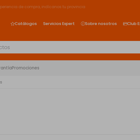
xperiencia de compra, indícanos tu provincia
Catálogos
Servicios Expert
Sobre nosotros
Club E
rantía
Promociones
es