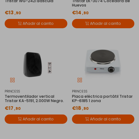
Tristar WG-2421 Báscula
Tristar EK-3074 Cocedora de
Huevos
€13
€14
,90
,90
Añadir al carrito
Añadir al carrito
PRINCESS
PRINCESS
Termoventilador vertical
Placa eléctrica portátil Tristar
Tristar KA-5191, 2.000W Negro.
KP-6185 1 zona
€17
€18
,90
,90
Añadir al carrito
Añadir al carrito