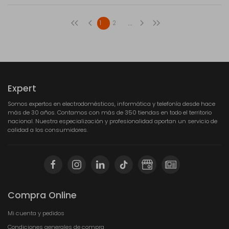
...
1
2
Expert
Somos expertos en electrodomésticos, informática y telefonía desde hace
más de 30 años. Contamos con más de 350 tiendas en todo el territorio
nacional. Nuestra especialización y profesionalidad aportan un servicio de
calidad a los consumidores.
Compra Online
Mi cuenta y pedidos
Condiciones generales de compra