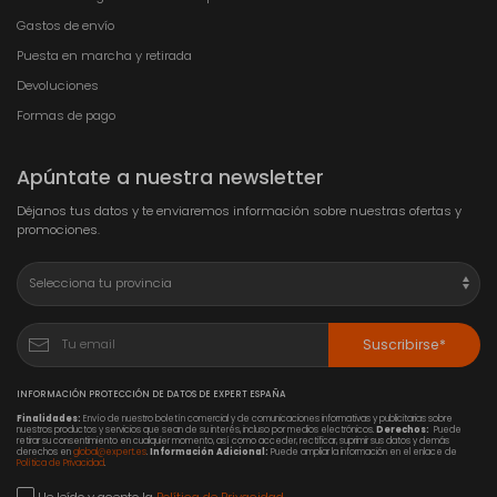
Gastos de envío
Puesta en marcha y retirada
Devoluciones
Formas de pago
Apúntate a nuestra newsletter
Déjanos tus datos y te enviaremos información sobre nuestras ofertas y
promociones.
Suscribirse*
INFORMACIÓN PROTECCIÓN DE DATOS DE EXPERT ESPAÑA
Finalidades:
Envío de nuestro boletín comercial y de comunicaciones informativas y publicitarias sobre
nuestros productos y servicios que sean de su interés, incluso por medios electrónicos.
Derechos:
Puede
retirar su consentimiento en cualquier momento, así como acceder, rectificar, suprimir sus datos y demás
derechos en
global@expert.es
.
Información Adicional:
Puede ampliar la información en el enlace de
Política de Privacidad
.
He leído y acepto la
Política de Privacidad