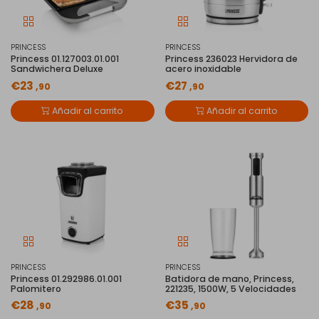
PRINCESS
PRINCESS
Princess 01.127003.01.001
Princess 236023 Hervidora de
Sandwichera Deluxe
acero inoxidable
€23
€27
,90
,90
Añadir al carrito
Añadir al carrito
PRINCESS
PRINCESS
Princess 01.292986.01.001
Batidora de mano, Princess,
Palomitero
221235, 1500W, 5 Velocidades
€28
€35
,90
,90