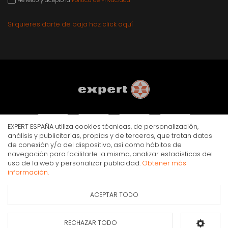
Si quieres darte de baja haz click aquí
EXPERT ESPAÑA utiliza cookies técnicas, de personalización,
análisis y publicitarias, propias y de terceros, que tratan datos
de conexión y/o del dispositivo, así como hábitos de
navegación para facilitarle la misma, analizar estadísticas del
AVISO LEGAL
POLÍTICA DE PRIVACIDAD
COOKIES
uso de la web y personalizar publicidad.
Obtener más
© Copyright Expert 2026. Todos los derechos reservados.
información.
ACEPTAR TODO
RECHAZAR TODO