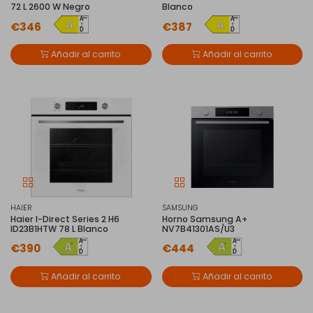
72 L 2600 W Negro
Blanco
€346
€387
Añadir al carrito
Añadir al carrito
HAIER
SAMSUNG
Haier I-Direct Series 2 H6
Horno Samsung A+
ID23B1HTW 78 L Blanco
NV7B41301AS/U3
€390
€444
Añadir al carrito
Añadir al carrito