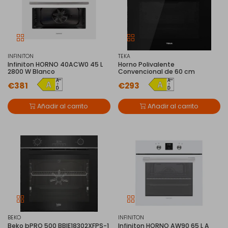
INFINITON
TEKA
Infiniton HORNO 40ACW0 45 L
Horno Polivalente
2800 W Blanco
Convencional de 60 cm
€381
€293
Añadir al carrito
Añadir al carrito
BEKO
INFINITON
Beko bPRO 500 BBIE18302XFPS-1
Infiniton HORNO AW90 65 L A