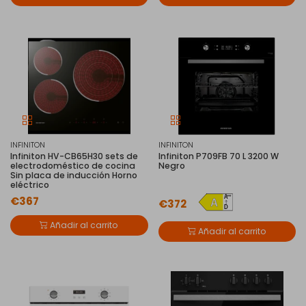
INFINITON
INFINITON
Infiniton HV-CB65H30 sets de
Infiniton P709FB 70 L 3200 W
electrodoméstico de cocina
Negro
Sin placa de inducción Horno
eléctrico
€367
€372
Añadir al carrito
Añadir al carrito