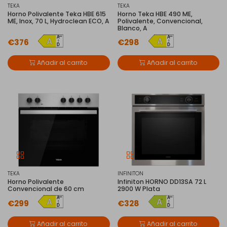
TEKA
TEKA
Horno Polivalente Teka HBE 615
Horno Teka HBE 490 ME,
ME, Inox, 70 L, Hydroclean ECO, A
Polivalente, Convencional,
Blanco, A
€376
€298
Añadir al carrito
Añadir al carrito
TEKA
INFINITON
Horno Polivalente
Infiniton HORNO DD13SA 72 L
Convencional de 60 cm
2900 W Plata
€299
€328
Añadir al carrito
Añadir al carrito