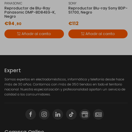
PANASONIC
SONY
Reproductor de Blu-Ray
Reproductor Blu-ray Sony BDP-
Panasonic DMP-BD84EG-K,
S1700, Negro
Negro
€94
€112
,90
Añadir al carrito
Añadir al carrito
Expert
Somos expertos en electrodomésticos, informática y telefonía desde hace
más de 30 años. Contamos con más de 350 tiendas en todo el territorio
nacional. Nuestra especialización y profesionalidad aportan un servicio de
calidad a los consumidores.