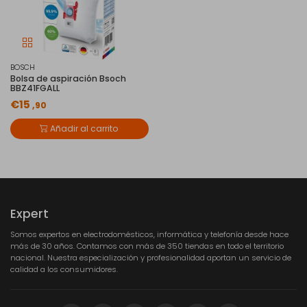
BOSCH
Bolsa de aspiración Bsoch
BBZ41FGALL
€15
,90
Añadir al carrito
Expert
Somos expertos en electrodomésticos, informática y telefonía desde hace
más de 30 años. Contamos con más de 350 tiendas en todo el territorio
nacional. Nuestra especialización y profesionalidad aportan un servicio de
calidad a los consumidores.