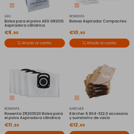
AEG
ROWENTA
Bolsa para el polvo AEG GR201S
Bolsas Aspirador Compacteo
Aspiradora cilíndrica
€9
€10
,90
,90
Añadir al carrito
Añadir al carrito
ROWENTA
KARCHER
Rowenta ZR200520 Bolsa para
Kärcher 6.904-322.0 accesorio
el polvo Aspiradora cilíndrica
y suministro de vacío
€11
€12
,90
,90