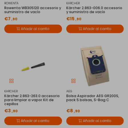
ROWENTA
KARCHER
Rowenta WB305120 accesorio y
Kärcher 2.863-006.0 accesorio
suministro de vacío
y suministro de vacío
€7
€15
,90
,90
Añadir al carrito
Añadir al carrito
KARCHER
AEG
Kärcher 2.863-263.0 accesorio
Bolsa Aspirador AEG GR200S,
para limpiar a vapor Kit de
pack 5 bolsas, S-Bag C
cepillos
€3
€8
,90
,90
Añadir al carrito
Añadir al carrito