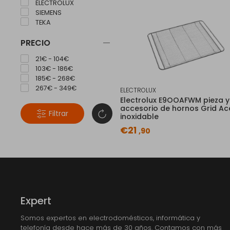
ELECTROLUX
SIEMENS
TEKA
PRECIO
21€ - 104€
103€ - 186€
185€ - 268€
267€ - 349€
ELECTROLUX
Electrolux E9OOAFWM pieza y
accesorio de hornos Grid Ac
Filtrar
inoxidable
€21
,90
Expert
Somos expertos en electrodomésticos, informática y
telefonía desde hace más de 30 años. Contamos con más