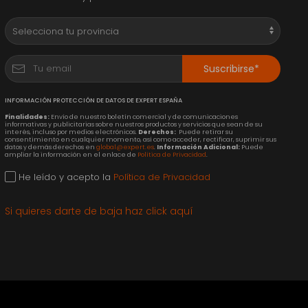
Suscribirse*
INFORMACIÓN PROTECCIÓN DE DATOS DE EXPERT ESPAÑA
Finalidades:
Envío de nuestro boletín comercial y de comunicaciones
informativas y publicitarias sobre nuestros productos y servicios que sean de su
interés, incluso por medios electrónicos.
Derechos:
Puede retirar su
consentimiento en cualquier momento, así como acceder, rectificar, suprimir sus
datos y demás derechos en
global@expert.es
.
Información Adicional:
Puede
ampliar la información en el enlace de
Política de Privacidad
.
He leído y acepto la
Política de Privacidad
Si quieres darte de baja haz click aquí