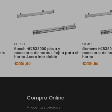
BOSCH
SIEMENS
Bosch HEZ538000 pieza y
Siemens HZ53800
ero
accesorio de hornos Rejilla para el
accesorio de hor
horno Acero inoxidable
horno
€48
€49
,90
,90
Compra Online
Mi cuenta y pedidos