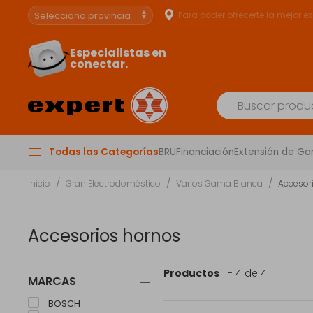
Para poder ofrecerte la mejor e
Especialistas en
conectar.
Todas las Categorías
BRU
Financiación
Extensión de Ga
Inicio
Gran Electrodoméstico
Varios Gama Blanca
Accesor
Accesorios hornos
Productos
1 - 4 de 4
MARCAS
BOSCH