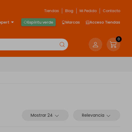
Tiendas
Blog
Mi Pedido
Contacto
xpert
Espíritu verde
Marcas
Acceso Tiendas
0
Mostrar 24
Relevancia