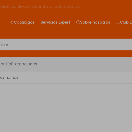
xperiencia de compra, indícanos tu provincia
Catálogos
Servicios Expert
Sobre nosotros
Club E
rantía
Promociones
ios hornos