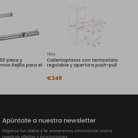
TEKA
0 pieza y
Calientaplatos con termostato
nos Rejilla para el
regulable y apertura push-pull
€349
Apúntate a nuestra newsletter
Déjanos tus datos y te enviaremos información sobre
nuestras ofertas y promociones.