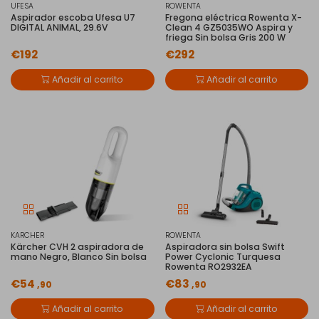
UFESA
ROWENTA
Aspirador escoba Ufesa U7
Fregona eléctrica Rowenta X-
DIGITAL ANIMAL, 29.6V
Clean 4 GZ5035WO Aspira y
friega Sin bolsa Gris 200 W
€192
€292
Añadir al carrito
Añadir al carrito
KARCHER
ROWENTA
Kärcher CVH 2 aspiradora de
Aspiradora sin bolsa Swift
mano Negro, Blanco Sin bolsa
Power Cyclonic Turquesa
Rowenta RO2932EA
€54
€83
,90
,90
Añadir al carrito
Añadir al carrito