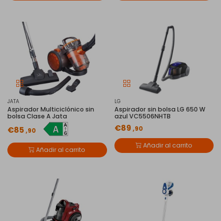
JATA
LG
Aspirador Multiciclónico sin
Aspirador sin bolsa LG 650 W
bolsa Clase A Jata
azul VC5506NHTB
€89
,90
€85
,90
Añadir al carrito
Añadir al carrito