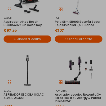
BOSCH
POLTI
Aspirador trineo Bosch
Polti Slim SR90B Batería Secar
BGC05A322 Sin bolsa Rojo
Tela Sin bolsa 0,5 L Blanco
€97
€107
,90
Añadir al carrito
Añadir al carrito
SOLAC
ROWENTA
ASPIRADOR ESCOBA SOLAC
Aspirador escoba Rowenta X-
AE2510 AS300
Force Flex 9.60 Allergy & Parket
RH2048WO