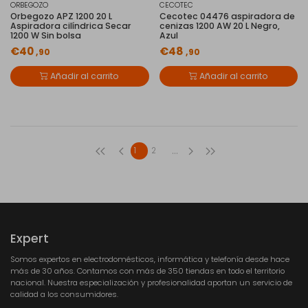
ORBEGOZO
CECOTEC
Orbegozo APZ 1200 20 L
Cecotec 04476 aspiradora de
Aspiradora cilíndrica Secar
cenizas 1200 AW 20 L Negro,
1200 W Sin bolsa
Azul
€40
€48
,90
,90
Añadir al carrito
Añadir al carrito
...
1
2
Expert
Somos expertos en electrodomésticos, informática y telefonía desde hace
más de 30 años. Contamos con más de 350 tiendas en todo el territorio
nacional. Nuestra especialización y profesionalidad aportan un servicio de
calidad a los consumidores.