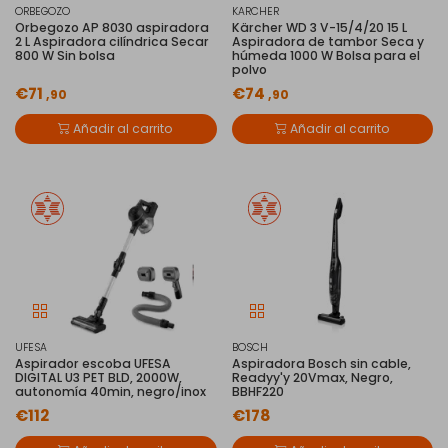
ORBEGOZO
KARCHER
Orbegozo AP 8030 aspiradora
Kärcher WD 3 V-15/4/20 15 L
2 L Aspiradora cilíndrica Secar
Aspiradora de tambor Seca y
800 W Sin bolsa
húmeda 1000 W Bolsa para el
polvo
€71
€74
,90
,90
Añadir al carrito
Añadir al carrito
UFESA
BOSCH
Aspirador escoba UFESA
Aspiradora Bosch sin cable,
DIGITAL U3 PET BLD, 2000W,
Readyy'y 20Vmax, Negro,
autonomía 40min, negro/inox
BBHF220
€112
€178