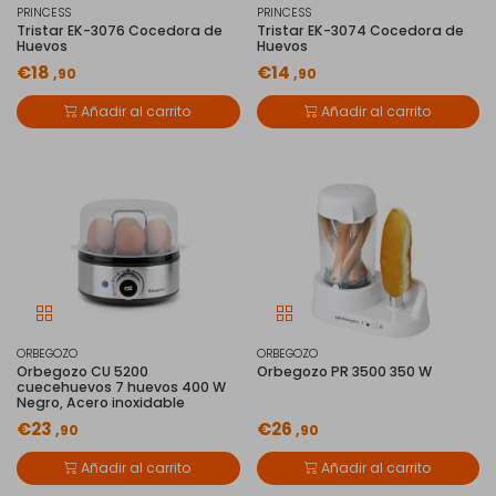
PRINCESS
PRINCESS
Tristar EK-3076 Cocedora de
Tristar EK-3074 Cocedora de
Huevos
Huevos
€18
€14
,90
,90
Añadir al carrito
Añadir al carrito
ORBEGOZO
ORBEGOZO
Orbegozo CU 5200
Orbegozo PR 3500 350 W
cuecehuevos 7 huevos 400 W
Negro, Acero inoxidable
€23
€26
,90
,90
Añadir al carrito
Añadir al carrito