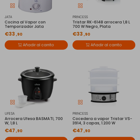
JATA
PRINCESS
Cocina al Vapor con
Tristar RK-6148 arrocera 1,8 L
Temporizador Jata
700 W Negro, Plata
€33
€33
,90
,90
Añadir al carrito
Añadir al carrito
UFESA
PRINCESS
Arrocera Ufesa BASMATI, 700
Cocedera a vapor Tristar VS-
W, 1,8 L
3914, 3 capas, 1.200 W
€47
€47
,90
,90