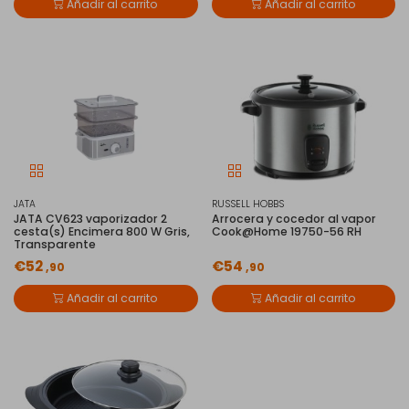
Añadir al carrito
Añadir al carrito
JATA
RUSSELL HOBBS
JATA CV623 vaporizador 2
Arrocera y cocedor al vapor
cesta(s) Encimera 800 W Gris,
Cook@Home 19750-56 RH
Transparente
€52
€54
,90
,90
Añadir al carrito
Añadir al carrito