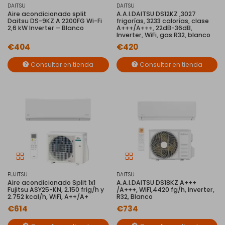
DAITSU
DAITSU
Aire acondicionado split
A.A.I.DAITSU DS12KZ ,3027
Daitsu DS-9KZ A 2200FG Wi-Fi
frigorías, 3233 calorías, clase
2,6 kW Inverter – Blanco
A+++/A+++, 22dB-36dB,
Inverter, WiFi, gas R32, blanco
€404
€420
Consultar en tienda
Consultar en tienda
FUJITSU
DAITSU
Aire acondicionado Split 1x1
A.A.I.DAITSU DS18KZ A+++
Fujitsu ASY25-KN, 2.150 frig/h y
/A+++, WIFI,4420 fg/h, Inverter,
2.752 kcal/h, WiFi, A++/A+
R32, Blanco
€614
€734