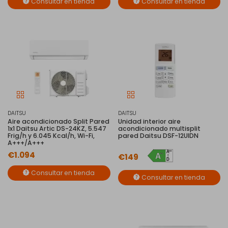
Consultar en tienda
Consultar en tienda
DAITSU
DAITSU
Aire acondicionado Split Pared
Unidad interior aire
1x1 Daitsu Artic DS-24KZ, 5.547
acondicionado multisplit
Frig/h y 6.045 Kcal/h, Wi-Fi,
pared Daitsu DSF-12UIDN
A+++/A+++
€1.094
€149
Consultar en tienda
Consultar en tienda