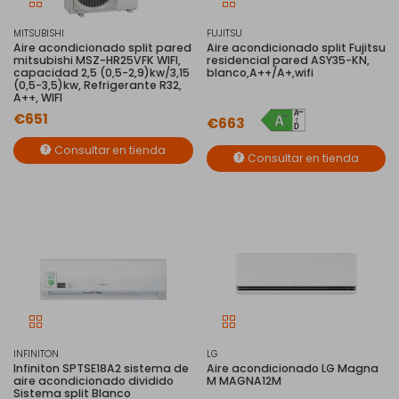
MITSUBISHI
FUJITSU
Aire acondicionado split pared
Aire acondicionado split Fujitsu
mitsubishi MSZ-HR25VFK WIFI,
residencial pared ASY35-KN,
capacidad 2,5 (0,5-2,9)kw/3,15
blanco,A++/A+,wifi
(0,5-3,5)kw, Refrigerante R32,
A++, WIFI
€651
€663
Consultar en tienda
Consultar en tienda
INFINITON
LG
Infiniton SPTSE18A2 sistema de
Aire acondicionado LG Magna
aire acondicionado dividido
M MAGNA12M
Sistema split Blanco