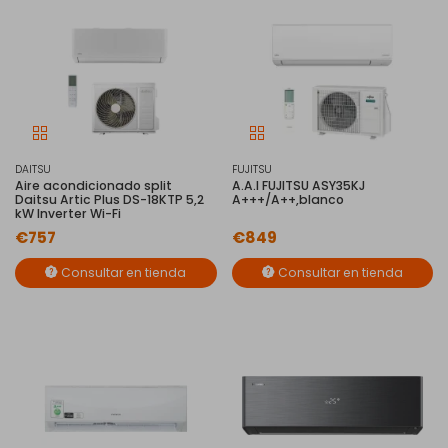
DAITSU
FUJITSU
Aire acondicionado split
A.A.I FUJITSU ASY35KJ
Daitsu Artic Plus DS-18KTP 5,2
A+++/A++,blanco
kW Inverter Wi-Fi
€757
€849
Consultar en tienda
Consultar en tienda