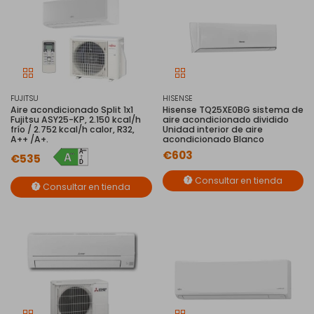
FUJITSU
HISENSE
Aire acondicionado Split 1x1
Hisense TQ25XE0BG sistema de
Fujitsu ASY25-KP, 2.150 kcal/h
aire acondicionado dividido
frío / 2.752 kcal/h calor, R32,
Unidad interior de aire
A++ /A+.
acondicionado Blanco
€603
€535
Consultar en tienda
Consultar en tienda