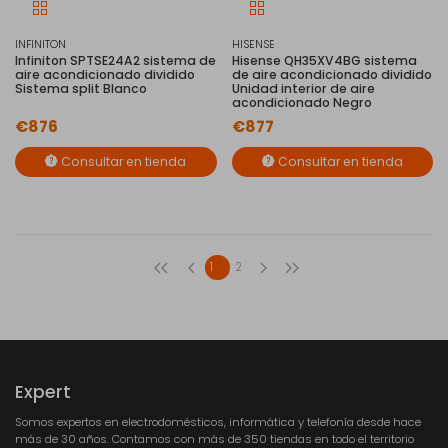
INFINITON
HISENSE
Infiniton SPTSE24A2 sistema de
Hisense QH35XV4BG sistema
aire acondicionado dividido
de aire acondicionado dividido
Sistema split Blanco
Unidad interior de aire
acondicionado Negro
€876
€877
Consultar en tienda
Consultar en tienda
1
2
Expert
Somos expertos en electrodomésticos, informática y telefonía desde hace
más de 30 años. Contamos con más de 350 tiendas en todo el territorio