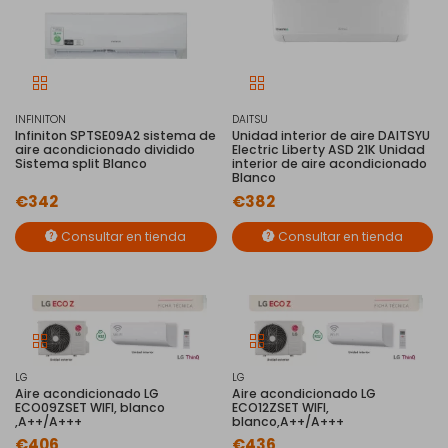
INFINITON
DAITSU
Infiniton SPTSE09A2 sistema de
Unidad interior de aire DAITSYU
aire acondicionado dividido
Electric Liberty ASD 21K Unidad
Sistema split Blanco
interior de aire acondicionado
Blanco
€342
€382
Consultar en tienda
Consultar en tienda
LG
LG
Aire acondicionado LG
Aire acondicionado LG
ECO09ZSET WIFI, blanco
ECO12ZSET WIFI,
,A++/A+++
blanco,A++/A+++
€406
€436