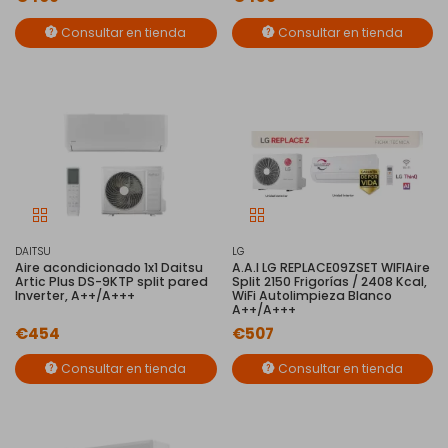
Consultar en tienda
Consultar en tienda
DAITSU
LG
Aire acondicionado 1x1 Daitsu
A.A.I LG REPLACE09ZSET WIFIAire
Artic Plus DS-9KTP split pared
Split 2150 Frigorías / 2408 Kcal,
Inverter, A++/A+++
WiFi Autolimpieza Blanco
A++/A+++
€454
€507
Consultar en tienda
Consultar en tienda