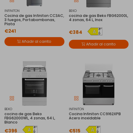
INFINITON
BEKO
Cocina de gas Infiniton CC3AC,
cocina de gas Beko FBG62000L,
3 fuegos, Portabombonas,
4 zonas, 64 L, Inox
Plata
€241
€384
Añadir al carrito
Añadir al carrito
BEKO
INFINITON
cocina de gas Beko
Cocina Infiniton CC9162XPB
FBG62000WL, 4 zonas, 64 L,
Acero inoxidable
Blanco
€396
€515