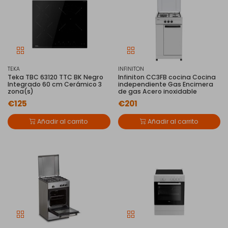
TEKA
INFINITON
Teka TBC 63120 TTC BK Negro
Infiniton CC3FB cocina Cocina
Integrado 60 cm Cerámico 3
independiente Gas Encimera
zona(s)
de gas Acero inoxidable
€125
€201
Añadir al carrito
Añadir al carrito