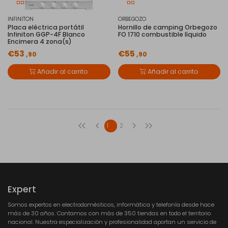
INFINITON
ORBEGOZO
Placa eléctrica portátil
Hornillo de camping Orbegozo
Infiniton GGP-4F Blanco
FO 1710 combustible líquido
Encimera 4 zona(s)
€53
€55
,90
,90
Añadir al carrito
Añadir al carrito
1
2
Expert
Somos expertos en electrodomésticos, informática y telefonía desde hace
más de 30 años. Contamos con más de 350 tiendas en todo el territorio
nacional. Nuestra especialización y profesionalidad aportan un servicio de