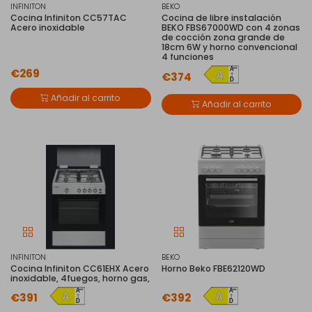
INFINITON
BEKO
Cocina Infiniton CC57TAC
Cocina de libre instalación
Acero inoxidable
BEKO FBS67000WD con 4 zonas
de cocción zona grande de
18cm 6W y horno convencional
4 funciones
€269
€374
Añadir al carrito
Añadir al carrito
INFINITON
BEKO
Cocina Infiniton CC61EHX Acero
Horno Beko FBE62120WD
inoxidable, 4fuegos, horno gas,
€391
€392