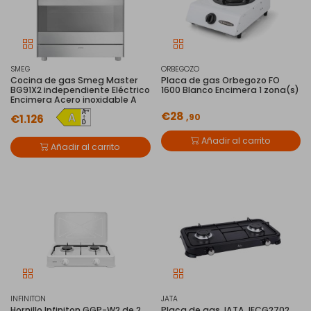
SMEG
ORBEGOZO
Cocina de gas Smeg Master
Placa de gas Orbegozo FO
BG91X2 independiente Eléctrico
1600 Blanco Encimera 1 zona(s)
Encimera Acero inoxidable A
€28
,90
€1.126
Añadir al carrito
Añadir al carrito
INFINITON
JATA
Hornillo Infiniton GGP-W2 de 2
Placa de gas JATA JECG2702