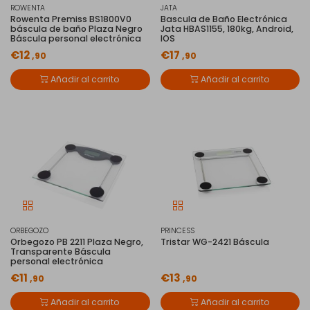
ROWENTA
JATA
Rowenta Premiss BS1800V0
Bascula de Baño Electrónica
báscula de baño Plaza Negro
Jata HBAS1155, 180kg, Android,
Báscula personal electrónica
IOS
€12
€17
,90
,90
Añadir al carrito
Añadir al carrito
ORBEGOZO
PRINCESS
Orbegozo PB 2211 Plaza Negro,
Tristar WG-2421 Báscula
Transparente Báscula
personal electrónica
€11
€13
,90
,90
Añadir al carrito
Añadir al carrito