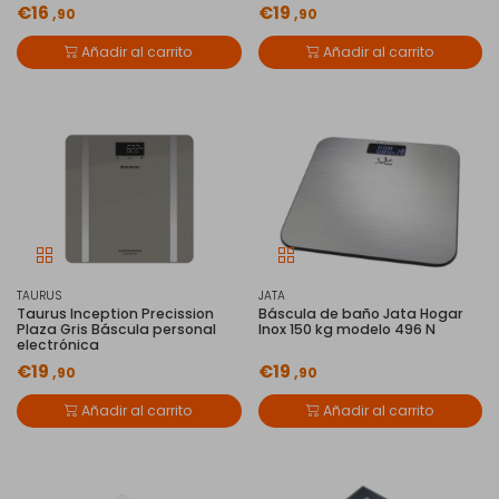
€16
€19
,90
,90
Añadir al carrito
Añadir al carrito
TAURUS
JATA
Taurus Inception Precission
Báscula de baño Jata Hogar
Plaza Gris Báscula personal
Inox 150 kg modelo 496 N
electrónica
€19
€19
,90
,90
Añadir al carrito
Añadir al carrito