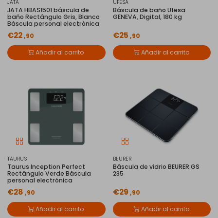
JATA
UFESA
JATA HBAS1501 báscula de
Báscula de baño Ufesa
baño Rectángulo Gris, Blanco
GENEVA, Digital, 180 kg
Báscula personal electrónica
€22
€25
,90
,90
Añadir al carrito
Añadir al carrito
TAURUS
BEURER
Taurus Inception Perfect
Báscula de vidrio BEURER GS
Rectángulo Verde Báscula
235
personal electrónica
€28
€29
,90
,90
Añadir al carrito
Añadir al carrito