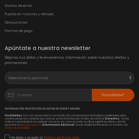
Gastos de envío
Puesta en marcha y retirada
Devoluciones
Formas de pago
Apúntate a nuestra newsletter
Déjanos tus datos y te enviaremos información sobre nuestras ofertas y
promociones.
Suscribirse*
INFORMACIÓN PROTECCIÓN DE DATOS DE EXPERT ESPAÑA
Finalidades:
Envío de nuestro boletín comercial y de comunicaciones informativas y publicitarias sobre
nuestros productos y servicios que sean de su interés, incluso por medios electrónicos.
Derechos:
Puede
retirar su consentimiento en cualquier momento, así como acceder, rectificar, suprimir sus datos y demás
derechos en
global@expert.es
.
Información Adicional:
Puede ampliar la información en el enlace de
Política de Privacidad
.
He leído y acepto la
Política de Privacidad