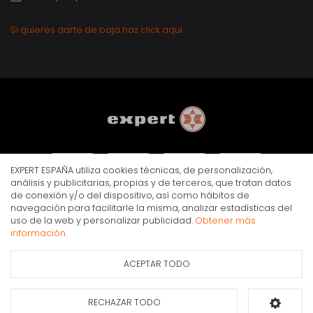
Si quieres darte de baja haz click aquí
EXPERT ESPAÑA utiliza cookies técnicas, de personalización,
análisis y publicitarias, propias y de terceros, que tratan datos
de conexión y/o del dispositivo, así como hábitos de
navegación para facilitarle la misma, analizar estadísticas del
AVISO LEGAL
POLÍTICA DE PRIVACIDAD
COOKIES
uso de la web y personalizar publicidad.
Obtener más
© Copyright Expert 2026. Todos los derechos reservados.
información.
ACEPTAR TODO
RECHAZAR TODO