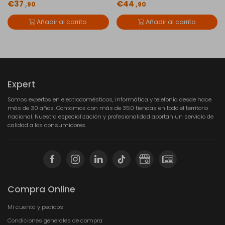
€37
€44
,90
,90
Añadir al carrito
Añadir al carrito
Expert
Somos expertos en electrodomésticos, informática y telefonía desde hace
más de 30 años. Contamos con más de 350 tiendas en todo el territorio
nacional. Nuestra especialización y profesionalidad aportan un servicio de
calidad a los consumidores.
Compra Online
Mi cuenta y pedidos
Condiciones generales de compra