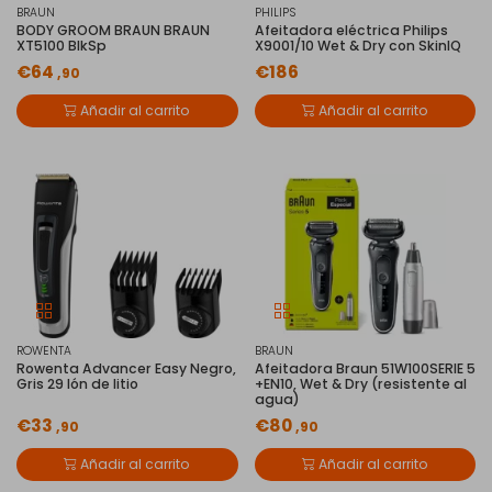
BRAUN
PHILIPS
BODY GROOM BRAUN BRAUN
Afeitadora eléctrica Philips
XT5100 BlkSp
X9001/10 Wet & Dry con SkinIQ
€64
€186
,90
Añadir al carrito
Añadir al carrito
ROWENTA
BRAUN
Rowenta Advancer Easy Negro,
Afeitadora Braun 51W100SERIE 5
Gris 29 Ión de litio
+EN10, Wet & Dry (resistente al
agua)
€33
€80
,90
,90
Añadir al carrito
Añadir al carrito