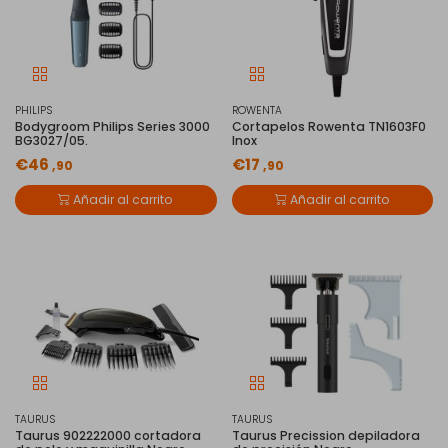
PHILIPS
ROWENTA
Bodygroom Philips Series 3000
Cortapelos Rowenta TN1603F0
BG3027/05.
Inox
€46
€17
,90
,90
Añadir al carrito
Añadir al carrito
TAURUS
TAURUS
Taurus 902222000 cortadora
Taurus Precission depiladora