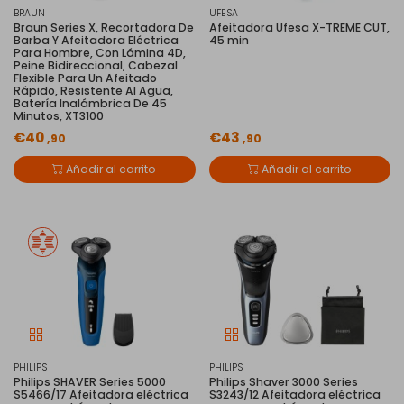
BRAUN
UFESA
Braun Series X, Recortadora De
Afeitadora Ufesa X-TREME CUT,
Barba Y Afeitadora Eléctrica
45 min
Para Hombre, Con Lámina 4D,
Peine Bidireccional, Cabezal
Flexible Para Un Afeitado
Rápido, Resistente Al Agua,
Batería Inalámbrica De 45
Minutos, XT3100
€40
€43
,90
,90
Añadir al carrito
Añadir al carrito
PHILIPS
PHILIPS
Philips SHAVER Series 5000
Philips Shaver 3000 Series
S5466/17 Afeitadora eléctrica
S3243/12 Afeitadora eléctrica