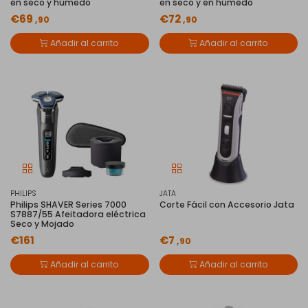
en seco y húmedo
en seco y en húmedo
€69
€72
,90
,90
Añadir al carrito
Añadir al carrito
PHILIPS
JATA
Philips SHAVER Series 7000
Corte Fácil con Accesorio Jata
S7887/55 Afeitadora eléctrica
Seco y Mojado
€161
€7
,90
Añadir al carrito
Añadir al carrito