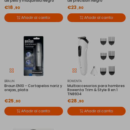
de pelo y maquinilla Negro
de precisión Negro
€18
€23
,90
,90
Añadir al carrito
Añadir al carrito
BRAUN
ROWENTA
Braun EN10 - Cortapelos nariz y
Multiaccesorios para hombres
orejas, plata
Rowenta Trim & Style 8 en 1
TN8934
€25
€28
,90
,90
Añadir al carrito
Añadir al carrito