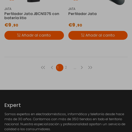
JATA
JATA
Perfilador Jata JBCN1375 con
Perfilador Jata
batería litio
€9
€9
,90
,90
Añadir al carrito
Añadir al carrito
...
1
2
Expert
Somos expertos en electrodomésticos, informática y telefonía desde hace
más de 30 años. Contamos con más de 350 tiendas en todo el territorio
nacional. Nuestra especialización y profesionalidad aportan un servicio de
calidad a los consumidores.