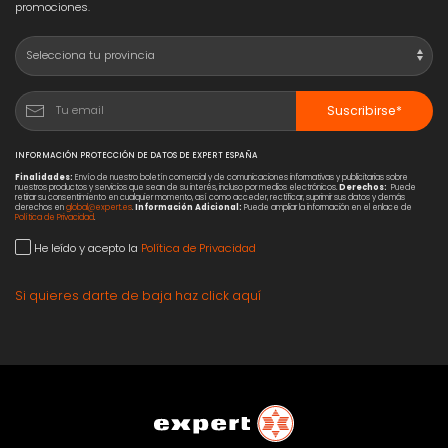
promociones.
Suscribirse*
INFORMACIÓN PROTECCIÓN DE DATOS DE EXPERT ESPAÑA
Finalidades:
Envío de nuestro boletín comercial y de comunicaciones informativas y publicitarias sobre
nuestros productos y servicios que sean de su interés, incluso por medios electrónicos.
Derechos:
Puede
retirar su consentimiento en cualquier momento, así como acceder, rectificar, suprimir sus datos y demás
derechos en
global@expert.es
.
Información Adicional:
Puede ampliar la información en el enlace de
Política de Privacidad
.
He leído y acepto la
Política de Privacidad
Si quieres darte de baja haz click aquí