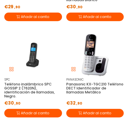
€29
€30
,90
,90
Añadir al carrito
Añadir al carrito
SPC
PANASONIC
Teléfono inalámbrico SPC
Panasonic KX-TGC210 Teléfono
GOSSIP 2 (7620N),
DECT Identificador de
identificación de llamadas,
llamadas Metálico
Negro.
€30
€32
,90
,90
Añadir al carrito
Añadir al carrito