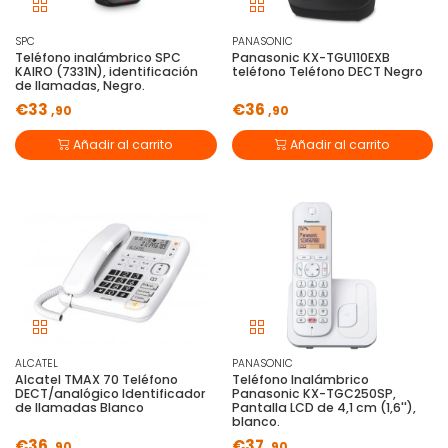
SPC
PANASONIC
Teléfono inalámbrico SPC
Panasonic KX-TGU110EXB
KAIRO (7331N), identificación
teléfono Teléfono DECT Negro
de llamadas, Negro.
€33
€36
,90
,90
Añadir al carrito
Añadir al carrito
ALCATEL
PANASONIC
Alcatel TMAX 70 Teléfono
Teléfono Inalámbrico
DECT/analógico Identificador
Panasonic KX-TGC250SP,
de llamadas Blanco
Pantalla LCD de 4,1 cm (1,6''),
blanco.
€36
€37
,90
,90