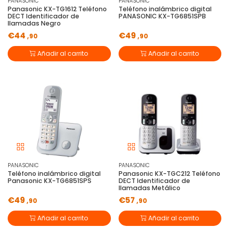
PANASONIC
PANASONIC
Panasonic KX-TG1612 Teléfono
Teléfono inalámbrico digital
DECT Identificador de
PANASONIC KX-TG6851SPB
llamadas Negro
€44
€49
,90
,90
Añadir al carrito
Añadir al carrito
PANASONIC
PANASONIC
Teléfono inalámbrico digital
Panasonic KX-TGC212 Teléfono
Panasonic KX-TG6851SPS
DECT Identificador de
llamadas Metálico
€49
€57
,90
,90
Añadir al carrito
Añadir al carrito