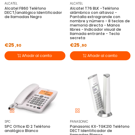
ALCATEL
ALCATEL
Alcatel F860 Teléfono
Alcatel T76 BLK -Teléfono
DECT/analógico Identificador
alámbrico con altavoz -
de llamadas Negro
Pantalla extragrande con
nombre y número - 8 teclas de
memoria directa - Manos
libres - Indicador visual de
llamada entrante - Tecla
secreta
€25
€25
,90
,90
Añadir al carrito
Añadir al carrito
SPC
PANASONIC
SPC Office ID 2 Teléfono
Panasonic KX-TGK210 Teléfono
analógico Blanco
DECT Identificador de
llamadas Blanco