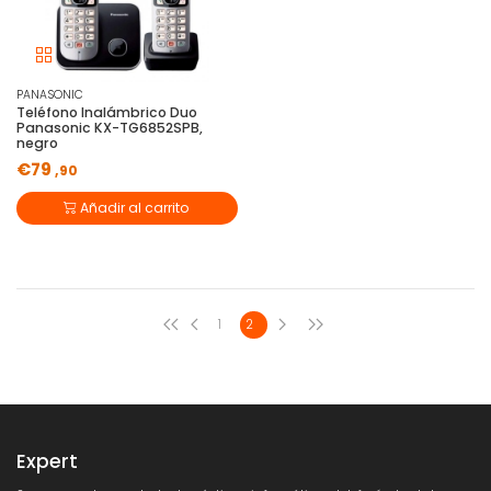
PANASONIC
Teléfono Inalámbrico Duo
Panasonic KX-TG6852SPB,
negro
€79
,90
Añadir al carrito
1
2
Expert