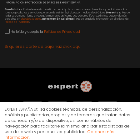
INFORMACIÓN PROTECCIÓN DE DATOS DE EXPERT ESPAÑA
Finalidades:
Envío de nuestro boletín comercial y de comunicaciones informativas y publicitarias sobre
nuestros productos y servicios que sean de su interés, incluso por medios electrónicos.
Derechos:
Puede
retirar su consentimiento en cualquier momento, así como acceder, rectificar, suprimir sus datos y demás
derechos en
global@expert.es
.
Información Adicional:
Puede ampliar la información en el enlace de
Política de Privacidad
.
He leído y acepto la
Política de Privacidad
Si quieres darte de baja haz click aquí
EXPERT ESPAÑA utiliza cookies técnicas, de personalización,
análisis y publicitarias, propias y de terceros, que tratan datos
de conexión y/o del dispositivo, así como hábitos de
navegación para facilitarle la misma, analizar estadísticas del
AVISO LEGAL
POLÍTICA DE PRIVACIDAD
COOKIES
uso de la web y personalizar publicidad.
Obtener más
© Copyright Expert 2026. Todos los derechos reservados.
información.