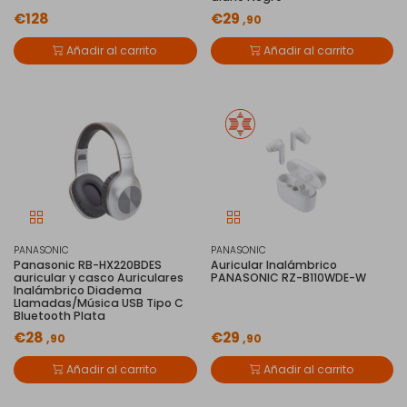
€128
€29
,90
Añadir al carrito
Añadir al carrito
PANASONIC
PANASONIC
Panasonic RB-HX220BDES
Auricular Inalámbrico
auricular y casco Auriculares
PANASONIC RZ-B110WDE-W
Inalámbrico Diadema
Llamadas/Música USB Tipo C
Bluetooth Plata
€28
€29
,90
,90
Añadir al carrito
Añadir al carrito