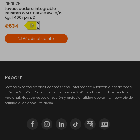
INFINITON
Lavasecadora integrable
Infiniton WSD-BBG86WA, 8/6
kg, 1.400 rpm, D
€634
Añadir al carrito
Expert
Somos expertos en electrodomésticos, informática y telefonía desde hace
más de 30 años. Contamos con más de 350 tiendas en todo el territorio
nacional. Nuestra especialización y profesionalidad aportan un servicio de
calidad a los consumidores.