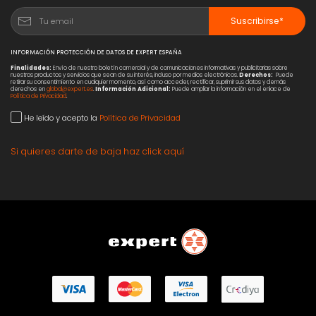
Suscribirse*
INFORMACIÓN PROTECCIÓN DE DATOS DE EXPERT ESPAÑA
Finalidades:
Envío de nuestro boletín comercial y de comunicaciones informativas y publicitarias sobre
nuestros productos y servicios que sean de su interés, incluso por medios electrónicos.
Derechos:
Puede
retirar su consentimiento en cualquier momento, así como acceder, rectificar, suprimir sus datos y demás
derechos en
global@expert.es
.
Información Adicional:
Puede ampliar la información en el enlace de
Política de Privacidad
.
He leído y acepto la
Política de Privacidad
Si quieres darte de baja haz click aquí