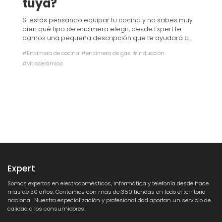
tuya?
Si estás pensando equipar tu cocina y no sabes muy
bien qué tipo de encimera elegir, desde Expert te
damos una pequeña descripción que te ayudará a
elegir dependiendo de tus gustos y necesidades.
#Encimera de cocina
#encimera de gas
#inducción
#vitrocerámica
Expert
Somos expertos en electrodomésticos, informática y telefonía desde hace
más de 30 años. Contamos con más de 350 tiendas en todo el territorio
nacional. Nuestra especialización y profesionalidad aportan un servicio de
calidad a los consumidores.