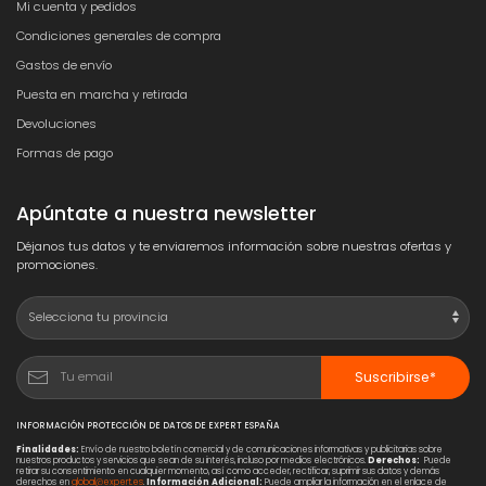
Mi cuenta y pedidos
Condiciones generales de compra
Gastos de envío
Puesta en marcha y retirada
Devoluciones
Formas de pago
Apúntate a nuestra newsletter
Déjanos tus datos y te enviaremos información sobre nuestras ofertas y
promociones.
Suscribirse*
INFORMACIÓN PROTECCIÓN DE DATOS DE EXPERT ESPAÑA
Finalidades:
Envío de nuestro boletín comercial y de comunicaciones informativas y publicitarias sobre
nuestros productos y servicios que sean de su interés, incluso por medios electrónicos.
Derechos:
Puede
retirar su consentimiento en cualquier momento, así como acceder, rectificar, suprimir sus datos y demás
derechos en
global@expert.es
.
Información Adicional:
Puede ampliar la información en el enlace de