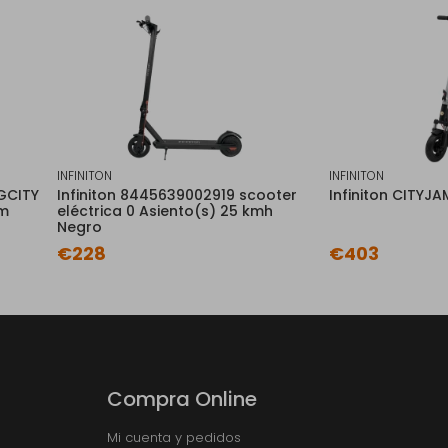
INFINITON
INFINITON
IGCITY
Infiniton 8445639002919 scooter
Infiniton CITYJ
km
eléctrica 0 Asiento(s) 25 kmh
Negro
€228
€403
Compra Online
Mi cuenta y pedidos