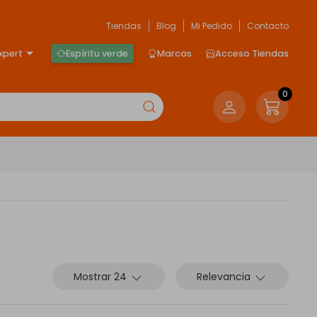
Tiendas
Blog
Mi Pedido
Contacto
xpert
Espíritu verde
Marcas
Acceso Tiendas
0
Mostrar 24
Relevancia