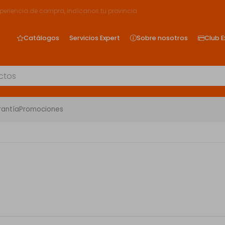
xperiencia de compra, indícanos tu provincia
Catálogos
Servicios Expert
Sobre nosotros
Club E
rantía
Promociones