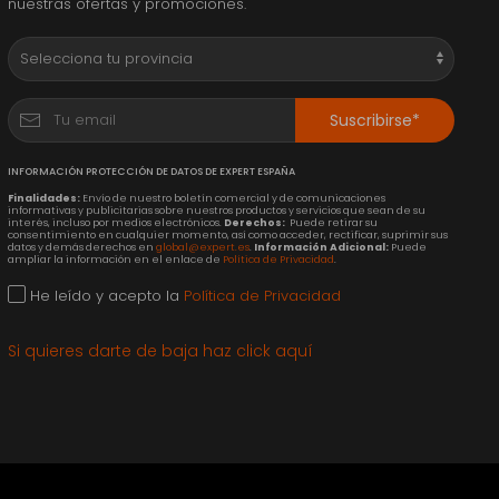
nuestras ofertas y promociones.
Suscribirse*
INFORMACIÓN PROTECCIÓN DE DATOS DE EXPERT ESPAÑA
Finalidades:
Envío de nuestro boletín comercial y de comunicaciones
informativas y publicitarias sobre nuestros productos y servicios que sean de su
interés, incluso por medios electrónicos.
Derechos:
Puede retirar su
consentimiento en cualquier momento, así como acceder, rectificar, suprimir sus
datos y demás derechos en
global@expert.es
.
Información Adicional:
Puede
ampliar la información en el enlace de
Política de Privacidad
.
He leído y acepto la
Política de Privacidad
Si quieres darte de baja haz click aquí