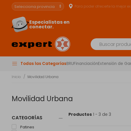
Para poder ofrecerte la mejor e
Especialistas en
conectar.
Todas las Categorías
BRU
Financiación
Extensión de Ga
Inicio
Movilidad Urbana
Movilidad Urbana
Productos
1 - 3 de 3
CATEGORÍAS
Patines