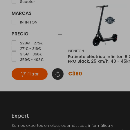
Scooter
MARCAS
INFINITON
PRECIO
228€ - 272€
271€ - 316€
INFINITON
315€ - 360€
Patinete eléctrico Infiniton B
359€ - 403€
PRO Black, 25 km/h, 40 - 45
€390
Filtrar
Expert
Somos expertos en electrodomésticos, informática y