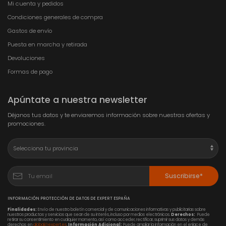
Mi cuenta y pedidos
Condiciones generales de compra
Gastos de envío
Puesta en marcha y retirada
Devoluciones
Formas de pago
Apúntate a nuestra newsletter
Déjanos tus datos y te enviaremos información sobre nuestras ofertas y
promociones.
Suscribirse*
INFORMACIÓN PROTECCIÓN DE DATOS DE EXPERT ESPAÑA
Finalidades:
Envío de nuestro boletín comercial y de comunicaciones informativas y publicitarias sobre
nuestros productos y servicios que sean de su interés, incluso por medios electrónicos.
Derechos:
Puede
retirar su consentimiento en cualquier momento, así como acceder, rectificar, suprimir sus datos y demás
derechos en
global@expert.es
.
Información Adicional:
Puede ampliar la información en el enlace de