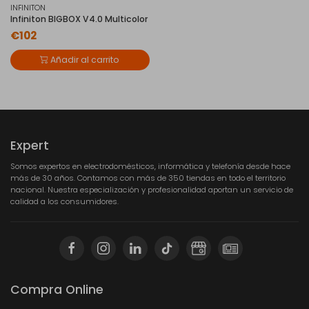
INFINITON
Infiniton BIGBOX V4.0 Multicolor
€102
Añadir al carrito
Expert
Somos expertos en electrodomésticos, informática y telefonía desde hace
más de 30 años. Contamos con más de 350 tiendas en todo el territorio
nacional. Nuestra especialización y profesionalidad aportan un servicio de
calidad a los consumidores.
Compra Online