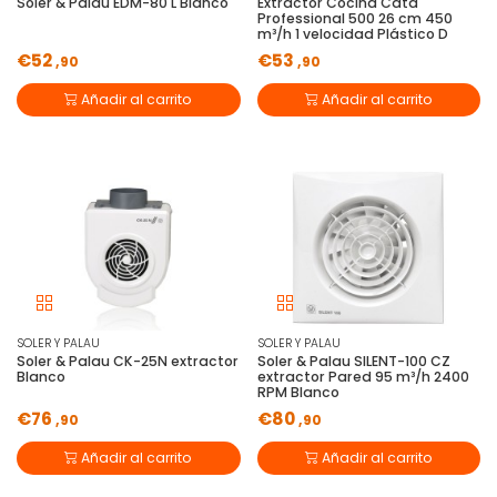
Soler & Palau EDM-80 L Blanco
Extractor Cocina Cata
Professional 500 26 cm 450
m³/h 1 velocidad Plástico D
€52
€53
,90
,90
Añadir al carrito
Añadir al carrito
SOLER Y PALAU
SOLER Y PALAU
Soler & Palau CK-25N extractor
Soler & Palau SILENT-100 CZ
Blanco
extractor Pared 95 m³/h 2400
RPM Blanco
€76
€80
,90
,90
Añadir al carrito
Añadir al carrito