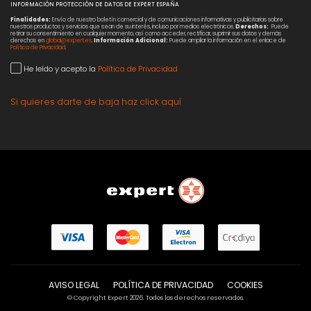
INFORMACIÓN PROTECCIÓN DE DATOS DE EXPERT ESPAÑA
Finalidades:
Envío de nuestro boletín comercial y de comunicaciones informativas y publicitarias sobre
nuestros productos y servicios que sean de su interés, incluso por medios electrónicos.
Derechos:
Puede
retirar su consentimiento en cualquier momento, así como acceder, rectificar, suprimir sus datos y demás
derechos en
global@expert.es
.
Información Adicional:
Puede ampliar la información en el enlace de
Política de Privacidad
.
He leído y acepto la
Política de Privacidad
Si quieres darte de baja haz click aquí
AVISO LEGAL
POLÍTICA DE PRIVACIDAD
COOKIES
© Copyright Expert 2026. Todos los derechos reservados.