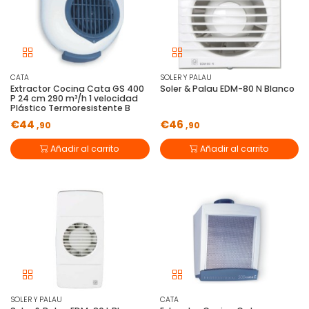
CATA
SOLER Y PALAU
Extractor Cocina Cata GS 400
Soler & Palau EDM-80 N Blanco
P 24 cm 290 m³/h 1 velocidad
Plástico Termoresistente B
€44
€46
,90
,90
Añadir al carrito
Añadir al carrito
SOLER Y PALAU
CATA