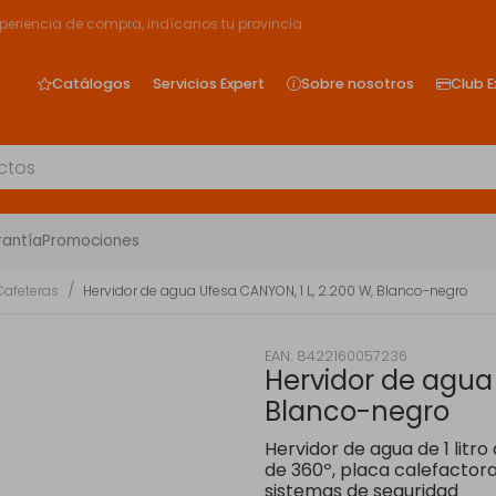
xperiencia de compra, indícanos tu provincia
Catálogos
Servicios Expert
Sobre nosotros
Club E
rantía
Promociones
Cafeteras
Hervidor de agua Ufesa CANYON, 1 L, 2.200 W, Blanco-negro
EAN: 8422160057236
Hervidor de agua 
Blanco-negro
Hervidor de agua de 1 litro
de 360º, placa calefactora 
sistemas de seguridad