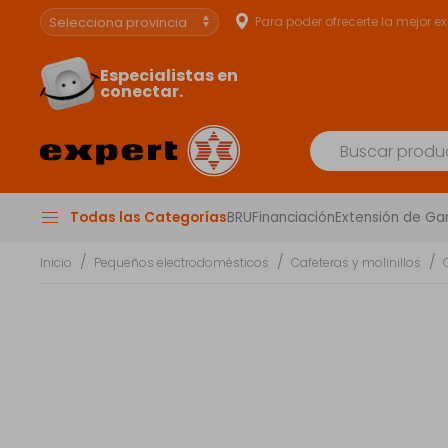
Para poder ofrecerte la mejor e
Especialistas en
conectar.
Todas las Categorías
BRU
Financiación
Extensión de Ga
Inicio
Pequeños electrodomésticos
Cafeteras y molinillos