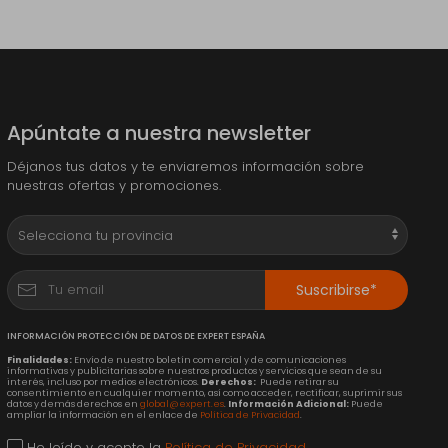
Apúntate a nuestra newsletter
Déjanos tus datos y te enviaremos información sobre
nuestras ofertas y promociones.
Suscribirse*
INFORMACIÓN PROTECCIÓN DE DATOS DE EXPERT ESPAÑA
Finalidades:
Envío de nuestro boletín comercial y de comunicaciones
informativas y publicitarias sobre nuestros productos y servicios que sean de su
interés, incluso por medios electrónicos.
Derechos:
Puede retirar su
consentimiento en cualquier momento, así como acceder, rectificar, suprimir sus
datos y demás derechos en
global@expert.es
.
Información Adicional:
Puede
ampliar la información en el enlace de
Política de Privacidad
.
He leído y acepto la
Política de Privacidad