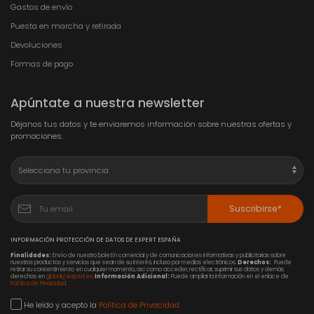
Gastos de envío
Puesta en marcha y retirada
Devoluciones
Formas de pago
Apúntate a nuestra newsletter
Déjanos tus datos y te enviaremos información sobre nuestras ofertas y
promociones.
Suscribirse*
INFORMACIÓN PROTECCIÓN DE DATOS DE EXPERT ESPAÑA
Finalidades:
Envío de nuestro boletín comercial y de comunicaciones informativas y publicitarias sobre
nuestros productos y servicios que sean de su interés, incluso por medios electrónicos.
Derechos:
Puede
retirar su consentimiento en cualquier momento, así como acceder, rectificar, suprimir sus datos y demás
derechos en
global@expert.es
.
Información Adicional:
Puede ampliar la información en el enlace de
Política de Privacidad
.
He leído y acepto la
Política de Privacidad