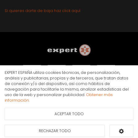
Si quieres darte de baja haz click aquí
EXPERT ESPAÑA utiliza cookies técnicas, de personalización,
análisis y publicitarias, propias y de terceros, que tratan datos
de conexión y/o del dispositivo, así como hábitos de
navegación para facilitarle la misma, analizar estadísticas del
AVISO LEGAL
POLÍTICA DE PRIVACIDAD
COOKIES
uso de la web y personalizar publicidad.
Obtener más
© Copyright Expert 2026. Todos los derechos reservados.
información.
ACEPTAR TODO
RECHAZAR TODO