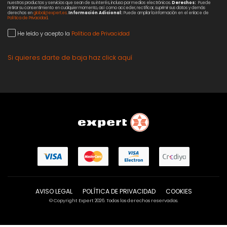
nuestros productos y servicios que sean de su interés, incluso por medios electrónicos.
Derechos:
Puede
retirar su consentimiento en cualquier momento, así como acceder, rectificar, suprimir sus datos y demás
derechos en
global@expert.es
.
Información Adicional:
Puede ampliar la información en el enlace de
Política de Privacidad
.
He leído y acepto la
Política de Privacidad
Si quieres darte de baja haz click aquí
AVISO LEGAL
POLÍTICA DE PRIVACIDAD
COOKIES
© Copyright Expert 2026. Todos los derechos reservados.