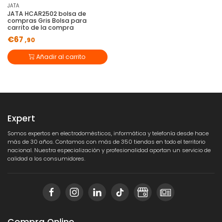
JATA
JATA HCAR2502 bolsa de
compras Gris Bolsa para
carrito de la compra
€67
,90
Añadir al carrito
Expert
Somos expertos en electrodomésticos, informática y telefonía desde hace
más de 30 años. Contamos con más de 350 tiendas en todo el territorio
nacional. Nuestra especialización y profesionalidad aportan un servicio de
calidad a los consumidores.