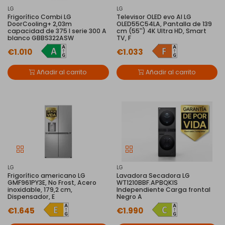
LG
LG
Frigorífico Combi LG
Televisor OLED evo AI LG
DoorCooling+ 2,03m
OLED55C54LA, Pantalla de 139
capacidad de 375 l serie 300 A
cm (55'') 4K Ultra HD, Smart
blanco GBBS322ASW
TV, F
€1.010
€1.033
Añadir al carrito
Añadir al carrito
LG
LG
Frigorífico americano LG
Lavadora Secadora LG
GMF961PY3E, No Frost, Acero
WT1210BBF.APBQKIS
inoxidable, 179,2 cm,
Independiente Carga frontal
Dispensador, E
Negro A
€1.645
€1.990