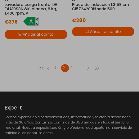
Lavadora carga frontal LG
Placa de inducción LG 59 cm
F4A10S8NWK, blanca, 8 kg,
CI5Z2420BN serie 500
1.400 rpm, A.
€380
€376
Añadir al carrito
Añadir al carrito
...
1
2
3
Expert
Somos expertos en electrodomésticos, informática y telefonía desde hace
más de 30 años. Contamos con más de 350 tiendas en todo el territorio
nacional. Nuestra especialización y profesionalidad aportan un servicio de
calidad a los consumidores.