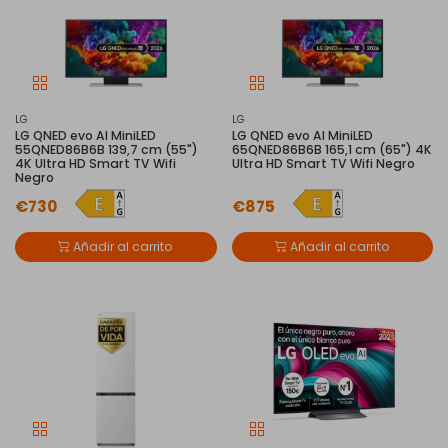
LG
LG
LG QNED evo AI MiniLED
LG QNED evo AI MiniLED
55QNED86B6B 139,7 cm (55")
65QNED86B6B 165,1 cm (65") 4K
4K Ultra HD Smart TV Wifi
Ultra HD Smart TV Wifi Negro
Negro
€730
€875
Añadir al carrito
Añadir al carrito