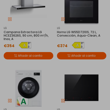
LG
LG
Campana Extractora LG
Horno LG WS5D7210S, 72 L,
HCEZ3626S, 90 cm, 800 m³/h,
Convección, Aqua-Clean, A
Inox, A
€354
€374
Añadir al carrito
Añadir al carrito
LG
LG