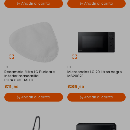
Añadir al carrito
Añadir al carrito
LG
LG
Recambio filtro LG Puricare
Microondas LG 20 litros negro
interior mascarilla
MS2082F
PFPAYC30.ASTD
€11
€85
,90
,90
Añadir al carrito
Añadir al carrito