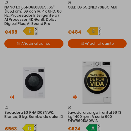
LG
LG
NANO LG 65NU8E0B3LA , 65"
OLED LG 55QNED70B6C.AEU
(165,1 cm) LG con IA, 4K UHD, 60
Hz, Procesador Inteligente a7
AI Processor 4K Gen9, Dolby
Digital Plus, AI Sound Pro
€468
€484
Añadir al carrito
Añadir al carrito
LG
LG
Secadora LG RHA1008NWK,
Lavadora carga frontal LG 13
Blanco, 8 kg, Bomba de calor, D
kg 1400 rpm A serie 600
F4WR6013A0W A
€563
€624