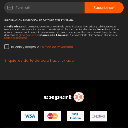
Suscribirse*
INFORMACIÓN PROTECCIÓN DE DATOS DE EXPERT ESPAÑA
Finalidades:
Envío de nuestro boletín comercial y de comunicaciones informativas y publicitarias sobre
nuestros productos y servicios que sean de su interés, incluso por medios electrónicos.
Derechos:
Puede
retirar su consentimiento en cualquier momento, así como acceder, rectificar, suprimir sus datos y demás
derechos en
global@expert.es
.
Información Adicional:
Puede ampliar la información en el enlace de
Política de Privacidad
.
He leído y acepto la
Política de Privacidad
Si quieres darte de baja haz click aquí