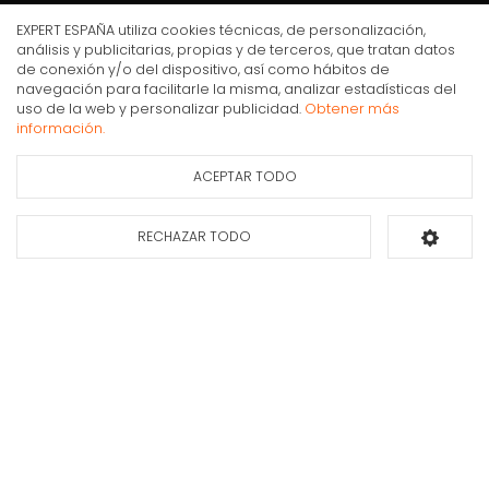
Mi cuenta y pedidos
EXPERT ESPAÑA utiliza cookies técnicas, de personalización,
análisis y publicitarias, propias y de terceros, que tratan datos
Condiciones generales de compra
de conexión y/o del dispositivo, así como hábitos de
Gastos de envío
navegación para facilitarle la misma, analizar estadísticas del
Placa de gas Balay de 60 cm de ancho Cristal
uso de la web y personalizar publicidad.
Obtener más
Puesta en marcha y retirada
templado negro de alta resistencia 3ETG663HB
información.
Devoluciones
Formas de pago
ACEPTAR TODO
Ficha de información
del producto
Apúntate a nuestra newsletter
RECHAZAR TODO
Añadir al carrito
Déjanos tus datos y te enviaremos información sobre nuestras ofertas y
promociones.
Suscribirse*
INFORMACIÓN PROTECCIÓN DE DATOS DE EXPERT ESPAÑA
Finalidades:
Envío de nuestro boletín comercial y de comunicaciones informativas y publicitarias sobre
nuestros productos y servicios que sean de su interés, incluso por medios electrónicos.
Derechos:
Puede
retirar su consentimiento en cualquier momento, así como acceder, rectificar, suprimir sus datos y demás