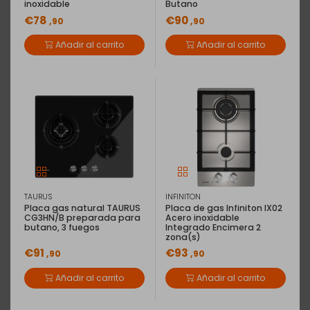
inoxidable
Butano
€78
€90
,90
,90
Añadir al carrito
Añadir al carrito
TAURUS
INFINITON
Placa gas natural TAURUS
Placa de gas Infiniton IX02
CG3HN/B preparada para
Acero inoxidable
butano, 3 fuegos
Integrado Encimera 2
zona(s)
€91
€93
,90
,90
Añadir al carrito
Añadir al carrito