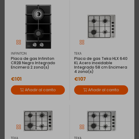
INFINITON
TEKA
Placa de gas Infiniton
Placa de gas Teka HLX 640
CR2B Negro Integrado
KL Acero inoxidable
Encimera 2 zona(s)
Integrado 58 cm Encimera
4 zona(s)
€101
€107
Añadir al carrito
Añadir al carrito
EAN: 4242006259396
Placa de gas Balay de 60 cm de
TEKA
TEKA