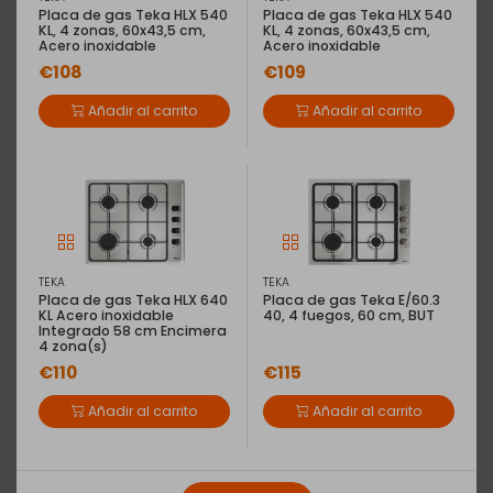
ancho Cristal templado negro de alta
Placa de gas Teka HLX 540
Placa de gas Teka HLX 540
KL, 4 zonas, 60x43,5 cm,
KL, 4 zonas, 60x43,5 cm,
resistencia 3ETG663HB
Acero inoxidable
Acero inoxidable
€108
€109
Placa de gas de 60 cm de ancho
Añadir al carrito
Añadir al carrito
Descripción
Características
Tipo de envío
TEKA
TEKA
Placa de gas Teka HLX 640
Placa de gas Teka E/60.3
KL Acero inoxidable
40, 4 fuegos, 60 cm, BUT
Entrega a domicilio
(29,90€)
Integrado 58 cm Encimera
Subimos tu electrodoméstico a tu domicilio.
4 zona(s)
€110
€115
Recogida en tu tienda Expert
(GRATIS)
Consulta disponibilidad de la tienda en la cesta de compra
Añadir al carrito
Añadir al carrito
Retirada del antiguo
(GRATIS)
Nos llevamos tu electrodoméstico usado.