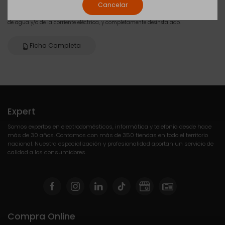
Cancelar
Este servicio está sujeto a que el aparato se encuentre desconectado de la toma
de agua y/o de la corriente eléctrica, y completamente desinstalado.
Ficha Completa
Expert
Somos expertos en electrodomésticos, informática y telefonía desde hace
más de 30 años. Contamos con más de 350 tiendas en todo el territorio
nacional. Nuestra especialización y profesionalidad aportan un servicio de
calidad a los consumidores.
Compra Online