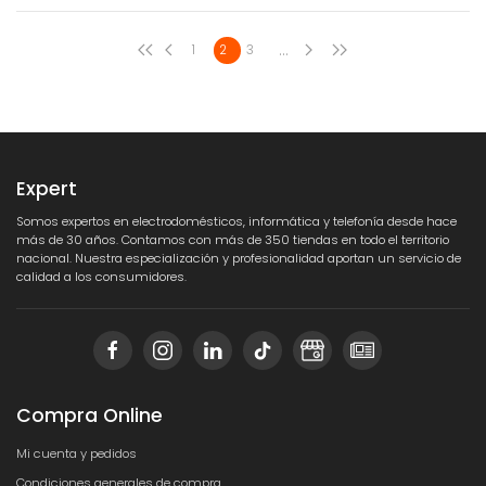
...
1
2
3
Expert
Somos expertos en electrodomésticos, informática y telefonía desde hace
más de 30 años. Contamos con más de 350 tiendas en todo el territorio
nacional. Nuestra especialización y profesionalidad aportan un servicio de
calidad a los consumidores.
Compra Online
Mi cuenta y pedidos
Condiciones generales de compra