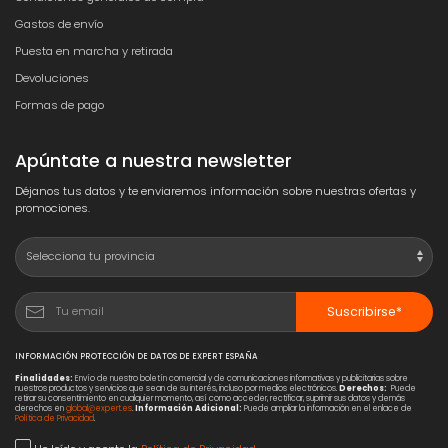
Gastos de envío
Puesta en marcha y retirada
Devoluciones
Formas de pago
Apúntate a nuestra newsletter
Déjanos tus datos y te enviaremos información sobre nuestras ofertas y
promociones.
Suscribirse*
INFORMACIÓN PROTECCIÓN DE DATOS DE EXPERT ESPAÑA
Finalidades:
Envío de nuestro boletín comercial y de comunicaciones informativas y publicitarias sobre
nuestros productos y servicios que sean de su interés, incluso por medios electrónicos.
Derechos:
Puede
retirar su consentimiento en cualquier momento, así como acceder, rectificar, suprimir sus datos y demás
derechos en
global@expert.es
.
Información Adicional:
Puede ampliar la información en el enlace de
Política de Privacidad
.