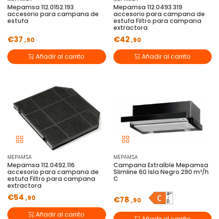
Mepamsa 112.0152.193
Mepamsa 112.0493.319
accesorio para campana de
accesorio para campana de
estufa
estufa Filtro para campana
extractora
€37
€42
,90
,90
Añadir al carrito
Añadir al carrito
MEPAMSA
MEPAMSA
Mepamsa 112.0492.116
Campana Extraíble Mepamsa
accesorio para campana de
Slimline 60 Isla Negro 290 m³/h
estufa Filtro para campana
C
extractora
€54
,90
€78
,90
Añadir al carrito
Añadir al carrito