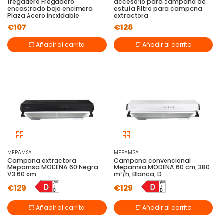
fregadero Fregadero
accesorio para campana de
encastrado bajo encimera
estufa Filtro para campana
Plaza Acero inoxidable
extractora
€107
€128
Añadir al carrito
Añadir al carrito
MEPAMSA
MEPAMSA
Campana extractora
Campana convencional
Mepamsa MODENA 60 Negra
Mepamsa MODENA 60 cm, 380
V3 60 cm
m³/h, Blanca, D
€129
€129
Añadir al carrito
Añadir al carrito