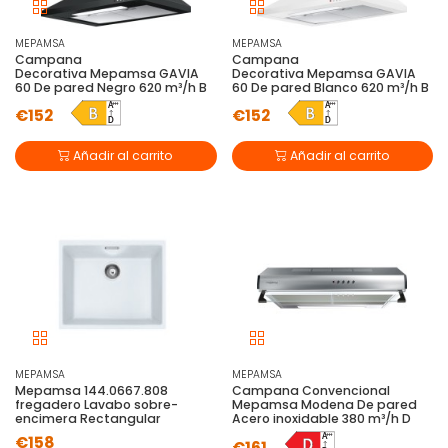
MEPAMSA
MEPAMSA
Campana
Campana
Decorativa Mepamsa GAVIA
Decorativa Mepamsa GAVIA
60 De pared Negro 620 m³/h B
60 De pared Blanco 620 m³/h B
€152
€152
Añadir al carrito
Añadir al carrito
MEPAMSA
MEPAMSA
Mepamsa 144.0667.808
Campana Convencional
fregadero Lavabo sobre-
Mepamsa Modena De pared
encimera Rectangular
Acero inoxidable 380 m³/h D
€158
€161