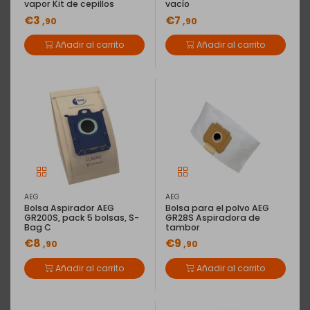
vapor Kit de cepillos
vacío
€3
€7
,90
,90
Añadir al carrito
Añadir al carrito
AEG
AEG
Bolsa Aspirador AEG
Bolsa para el polvo AEG
GR200S, pack 5 bolsas, S-
GR28S Aspiradora de
Bag C
tambor
€8
€9
,90
,90
Añadir al carrito
Añadir al carrito