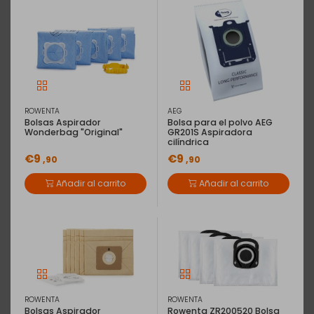
ROWENTA
AEG
Bolsas Aspirador
Bolsa para el polvo AEG
Wonderbag "Original"
GR201S Aspiradora
cilíndrica
€9
€9
,90
,90
Añadir al carrito
Añadir al carrito
EAN: 4054278042060
Kärcher 2.863-221.0 accesorio para
ROWENTA
ROWENTA
hidrolimpiadora Cepillar
Bolsas Aspirador
Rowenta ZR200520 Bolsa