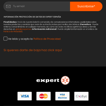
Suscribirse*
INFORMACIÓN PROTECCIÓN DE DATOS DE EXPERT ESPAÑA
Finalidades:
Envío de nuestro boletín comercial y de comunicaciones informativas y publicitarias sobre
nuestros productos y servicios que sean de su interés, incluso por medios electrónicos.
Derechos:
Puede
retirar su consentimiento en cualquier momento, así como acceder, rectificar, suprimir sus datos y demás
derechos en
global@expert.es
.
Información Adicional:
Puede ampliar la información en el enlace de
Política de Privacidad
.
He leído y acepto la
Política de Privacidad
Si quieres darte de baja haz click aquí