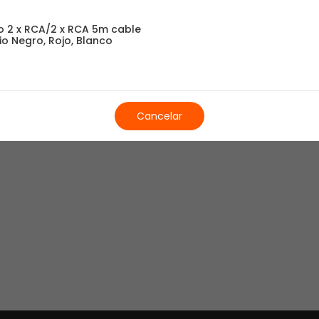
Retirada del antiguo
o 2 x RCA/2 x RCA 5m cable
o Negro, Rojo, Blanco
Nos llevamos tu electro
Este servicio está sujeto a que el 
eléctrica, y completamente desinstala
Cancelar