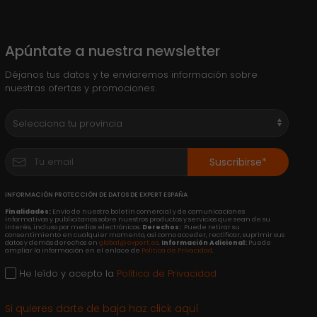
Apúntate a nuestra newsletter
Déjanos tus datos y te enviaremos información sobre
nuestras ofertas y promociones.
Suscribirse*
INFORMACIÓN PROTECCIÓN DE DATOS DE EXPERT ESPAÑA
Finalidades:
Envío de nuestro boletín comercial y de comunicaciones
informativas y publicitarias sobre nuestros productos y servicios que sean de su
interés, incluso por medios electrónicos.
Derechos:
Puede retirar su
consentimiento en cualquier momento, así como acceder, rectificar, suprimir sus
datos y demás derechos en
global@expert.es
.
Información Adicional:
Puede
ampliar la información en el enlace de
Política de Privacidad
.
He leído y acepto la
Política de Privacidad
Si quieres darte de baja haz click aquí