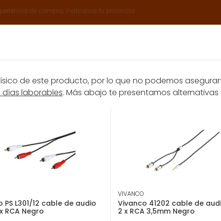
xperiencia de compra, indícanos tu provincia
Catálogos
Servicios Expert
Sobre nosotros
Club E
ico de este producto, por lo que no podemos asegurarte
8 días laborables
. Más abajo te presentamos alternativas 
rantía
Promociones
Vivanco 43149 cable coaxial 2 m Blanco
EAN: 4008928431490
Vivanco 43149 ca
Vivanco 43149, 2 m, Blanco
VIVANCO
 PS L301/12 cable de audio
Vivanco 41202 cable de audi
 x RCA Negro
2 x RCA 3,5mm Negro