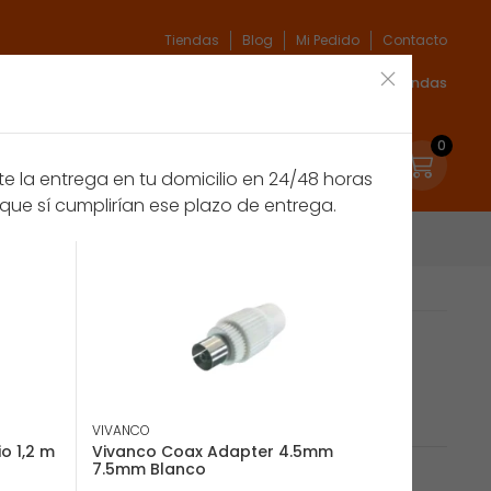
Tiendas
Blog
Mi Pedido
Contacto
xpert
Espíritu verde
Marcas
Acceso Tiendas
0
 la entrega en tu domicilio en 24/48 horas
que sí cumplirían ese plazo de entrega.
ble coaxial 2 m Blanco
VIVANCO
o 1,2 m
Vivanco Coax Adapter 4.5mm
7.5mm Blanco