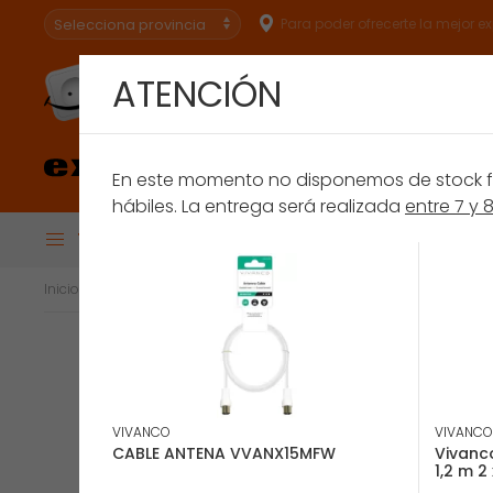
Para poder ofrecerte la mejor e
ATENCIÓN
Especialistas en
conectar.
En este momento no disponemos de stock fís
hábiles. La entrega será realizada
entre 7 y 
Todas las Categorías
BRU
Financiación
Extensión de Ga
Inicio
Televisores y Reproducción
Accesorios TV
Cables Tv
VIVANCO
VIVANCO
CABLE ANTENA VVANX15MFW
Vivanco
1,2 m 2