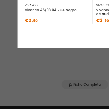
VIVANCO
VIVANCO
Vivanco 46/03 04 RCA Negro
Vivanc
de audi
€2
€3
,90
,90
Ficha Completa