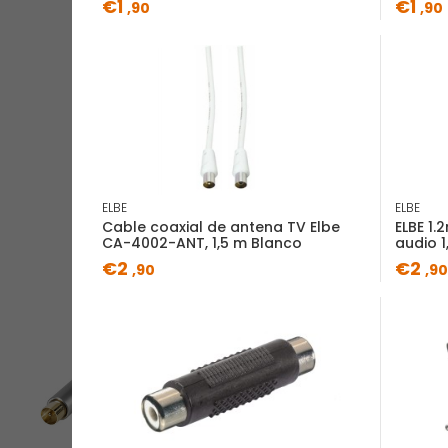
€1
€1
,90
,90
ELBE
ELBE
Cable coaxial de antena TV Elbe
ELBE 1
CA-4002-ANT, 1,5 m Blanco
audio 
€2
€2
,90
,90