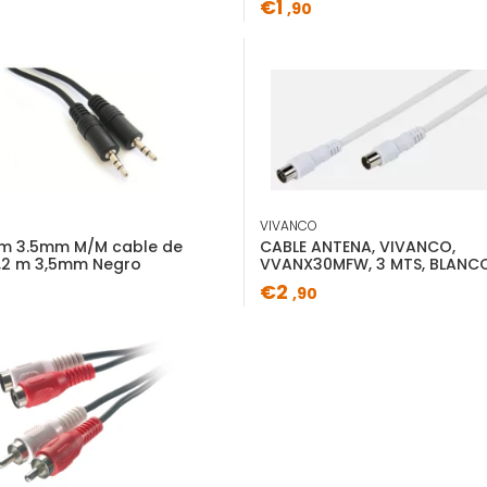
€1
,90
Ficha de información
del producto
Descripción
Caracte
Vivanco 43149. Longitud de c
VIVANCO
conector 2: Macho. Cantidad p
.2m 3.5mm M/M cable de
CABLE ANTENA, VIVANCO,
1,2 m 3,5mm Negro
VVANX30MFW, 3 MTS, BLANC
€2
,90
Tipo de envío
Envío Básico
(5,90€)
Entrega en domicilio
Recogida en tu tiend
Consulta disponibilidad 