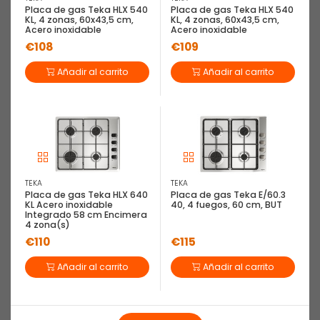
Placa de gas Teka HLX 540
Placa de gas Teka HLX 540
KL, 4 zonas, 60x43,5 cm,
KL, 4 zonas, 60x43,5 cm,
Acero inoxidable
Acero inoxidable
€108
€109
EAN: 8017709324704
Añadir al carrito
Añadir al carrito
Placa Gas Smeg Classic PV364N hobs
Negro Integrado 60 cm on glass 4
zona(s)
Smeg Classic PV364N, Negro, Integrado, 60 cm,
Encimera de gas, Vidrio, 4 zona(s)
TEKA
TEKA
Placa de gas Teka HLX 640
Placa de gas Teka E/60.3
KL Acero inoxidable
40, 4 fuegos, 60 cm, BUT
Descripción
Características
Integrado 58 cm Encimera
4 zona(s)
€110
€115
Smeg Classic PV364N. Color del producto: Negro, Tipo de
instalación: Integrado, Anchura de los quemadores: 60 cm. Tipo
Añadir al carrito
Añadir al carrito
de control: Giratorio, Control de posición: Frente, Tipo de
encendido...
(Ver más)