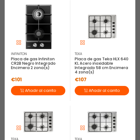
INFINITON
TEKA
Placa de gas Infiniton
Placa de gas Teka HLX 640
CR2B Negro Integrado
KL Acero inoxidable
Encimera 2 zona(s)
Integrado 58 cm Encimera
4 zona(s)
€101
€107
Añadir al carrito
Añadir al carrito
TEKA
TEKA