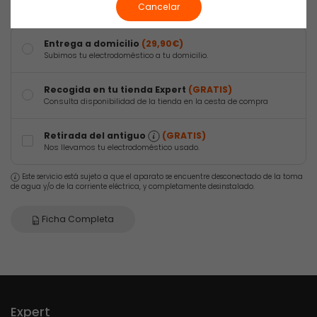
Tipo de envío
Cancelar
Entrega a domicilio
(29,90€)
Subimos tu electrodoméstico a tu domicilio.
Recogida en tu tienda Expert
(GRATIS)
Consulta disponibilidad de la tienda en la cesta de compra
Retirada del antiguo
(GRATIS)
Nos llevamos tu electrodoméstico usado.
Este servicio está sujeto a que el aparato se encuentre desconectado de la toma
de agua y/o de la corriente eléctrica, y completamente desinstalado.
Ficha Completa
Expert