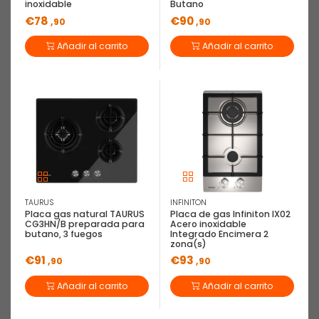
inoxidable
Butano
€78
€90
,90
,90
Añadir al carrito
Añadir al carrito
TAURUS
INFINITON
Placa gas natural TAURUS
Placa de gas Infiniton IX02
CG3HN/B preparada para
Acero inoxidable
butano, 3 fuegos
Integrado Encimera 2
zona(s)
€91
€93
,90
,90
Añadir al carrito
Añadir al carrito