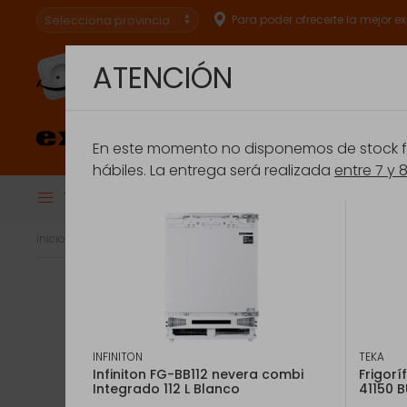
Para poder ofrecerte la mejor e
ATENCIÓN
Especialistas en
conectar.
En este momento no disponemos de stock fís
hábiles. La entrega será realizada
entre 7 y 
Todas las Categorías
BRU
Financiación
Extensión de Ga
Inicio
Gran Electrodoméstico
Frigoríficos
Frigoríficos Integr
INFINITON
TEKA
Infiniton FG-BB112 nevera combi
Frigorí
Integrado 112 L Blanco
41150 B