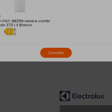
Entrega a domicilio
(
Subimos tu electrodomést
N
ton FGC-BB39N nevera combi
Recogida en tu tiend
do 270 L E Blanco
Consulta disponibilidad 
Retirada del antiguo
Nos llevamos tu electro
Cancelar
Este servicio está sujeto a que el 
eléctrica, y completamente desinstala