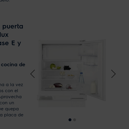
a puerta
lux
se E y
u cocina de
na a la vez
os con el
Aprovecha
 con un
que quepa
la placa de