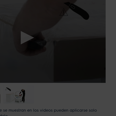
e se muestran en los videos pueden aplicarse solo
delo.