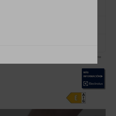
29,90€)
ico a tu domicilio.
a Expert
(GRATIS)
de la tienda en la cesta de compra
(GRATIS)
doméstico usado.
aparato se encuentre desconectado de la toma de agua y/o de la corriente
do.