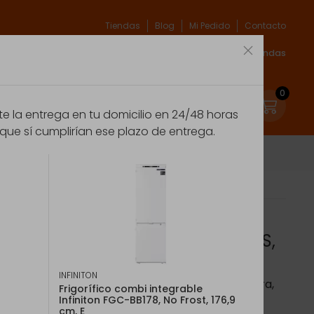
Tiendas
Blog
Mi Pedido
Contacto
xpert
Espíritu verde
Marcas
Acceso Tiendas
0
 la entrega en tu domicilio en 24/48 horas
que sí cumplirían ese plazo de entrega.
E.
able 1 puerta Electrolux ESB2AE82S,
.
INFINITON
grable Serie 600 Space SmartCombo, bajo encimera,
Frigorífico combi integrable
ior, congelador 4 estrellas, técnica de arrastre,
Infiniton FGC-BB178, No Frost, 176,9
47 mm, clase E.
cm, E