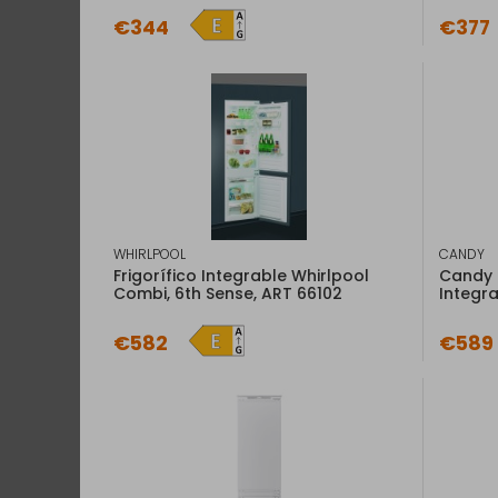
€344
€377
WHIRLPOOL
CANDY
Frigorífico Integrable Whirlpool
Candy 
Combi, 6th Sense, ART 66102
Integr
€582
€589