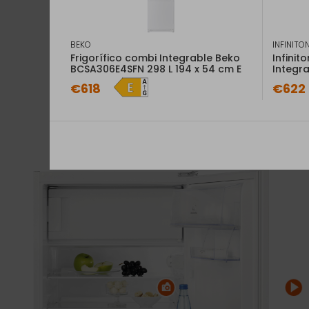
BEKO
INFINITO
Frigorífico combi Integrable Beko
Infini
BCSA306E4SFN 298 L 194 x 54 cm E
Integra
€618
€622