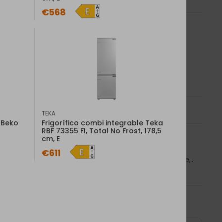
€568
Añadir al carrito
TEKA
rísticas
generales
 Beko
Frigorífico combi integrable Teka
RBF 73355 FI, Total No Frost, 178,5
cm, E
ble Serie 600 Space SmartCombo de 81.9 cm, bajo
€611
l interior, congelador 4 estrellas, técnica de arrastre,...