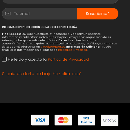
Suscribirse*
INFORMACIÓN PROTECCIÓN DE DATOS DE EXPERT ESPAÑA
Finalidades:
Envío de nuestro boletín comercial y de comunicaciones
informativas y publicitarias sobre nuestros productos y servicios que sean de su
interés, incluso por medios electrónicos.
Derechos:
Puede retirar su
consentimiento en cualquier momento, así como acceder, rectificar, suprimir sus
datos y demás derechos en
global@expert.es
.
Información Adicional:
Puede
ampliar la información en el enlace de
Política de Privacidad
.
He leído y acepto la
Política de Privacidad
Si quieres darte de baja haz click aquí