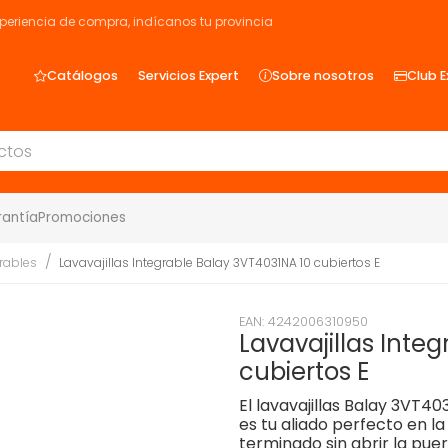
xperiencia de compra, indícanos tu provincia
Catálogos
Servicios Expert
Sobre nosotros
Club E
rantía
Promociones
grables
Lavavajillas Integrable Balay 3VT4031NA 10 cubiertos E
EAN: 4242006310950
Lavavajillas Inte
cubiertos E
El lavavajillas Balay 3VT40
es tu aliado perfecto en l
terminado sin abrir la pue