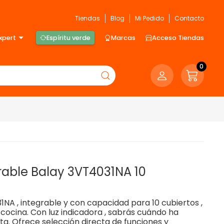
Tiendas
Blog
Mi Pedido
Contacto
xpert
Espíritu verde
Marcas
Acceso Tiendas
0
grable Balay 3VT4031NA 10
31NA , integrable y con capacidad para 10 cubiertos ,
a cocina. Con luz indicadora , sabrás cuándo ha
rta. Ofrece selección directa de funciones y