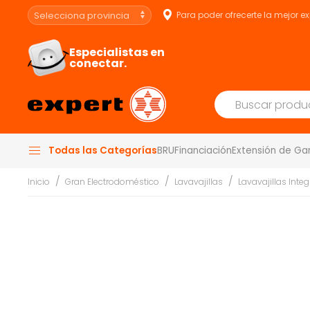
Para poder ofrecerte la mejor e
Especialistas en
conectar.
Todas las Categorías
BRU
Financiación
Extensión de Ga
Inicio
Gran Electrodoméstico
Lavavajillas
Lavavajillas Inte