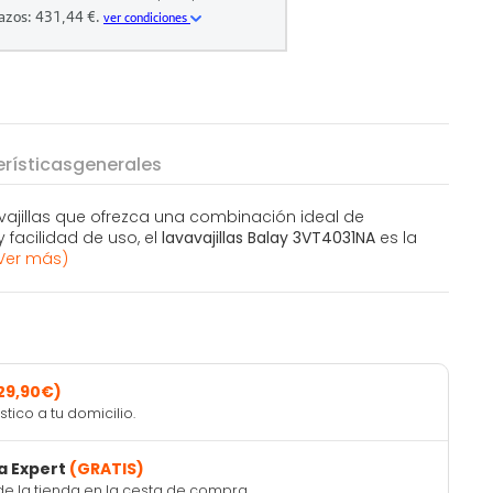
rísticas
generales
vajillas que ofrezca una combinación ideal de
 facilidad de uso, el
lavavajillas Balay 3VT4031NA
es la
Ver más)
29,90€)
ico a tu domicilio.
a Expert
(GRATIS)
de la tienda en la cesta de compra