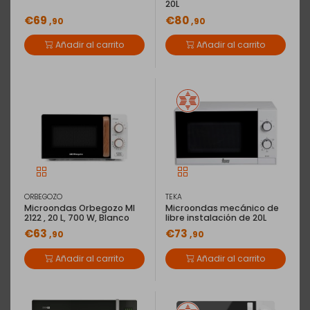
20L
€69
€80
,90
,90
Añadir al carrito
Añadir al carrito
ORBEGOZO
TEKA
Microondas Orbegozo MI
Microondas mecánico de
2122 , 20 L, 700 W, Blanco
libre instalación de 20L
€63
€73
,90
,90
Añadir al carrito
Añadir al carrito