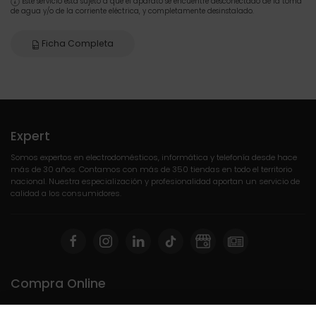
Este servicio está sujeto a que el aparato se encuentre desconectado de la toma
de agua y/o de la corriente eléctrica, y completamente desinstalado.
Ficha Completa
Expert
Somos expertos en electrodomésticos, informática y telefonía desde hace
más de 30 años. Contamos con más de 350 tiendas en todo el territorio
nacional. Nuestra especialización y profesionalidad aportan un servicio de
calidad a los consumidores.
Compra Online
Mi cuenta y pedidos