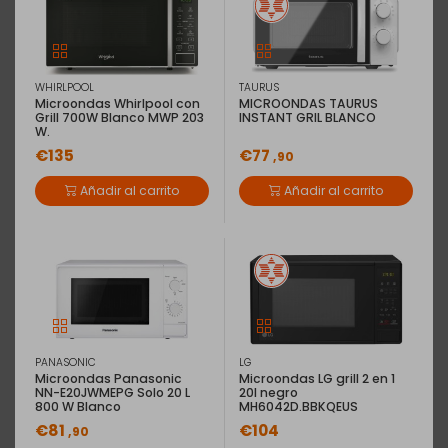
WHIRLPOOL
TAURUS
Microondas Whirlpool con
MICROONDAS TAURUS
Grill 700W Blanco MWP 203
INSTANT GRIL BLANCO
W.
€135
€77
,90
Añadir al carrito
Añadir al carrito
PANASONIC
LG
Microondas Panasonic
Microondas LG grill 2 en 1
NN-E20JWMEPG Solo 20 L
20l negro
800 W Blanco
MH6042D.BBKQEUS
EAN: 5025232623044
Microondas Panasonic NN-J151WMEPG
€81
€104
,90