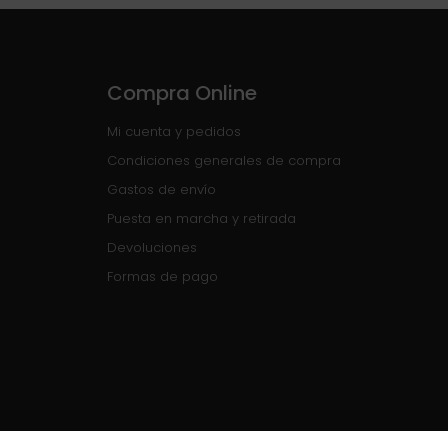
Compra Online
Mi cuenta y pedidos
Condiciones generales de compra
Gastos de envío
Puesta en marcha y retirada
Devoluciones
Formas de pago