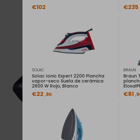
€102
€235
SOLAC
BRAUN
Solac Ionic Expert 2200 Plancha
Braun T
vapor-seco Suela de cerámica
planch
2600 W Rojo, Blanco
EloxalP
€22
€81
,90
,9