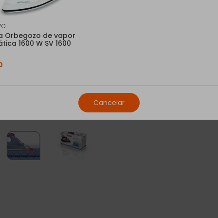
Consulta disponibilidad 
ZO
a Orbegozo de vapor
tica 1600 W SV 1600
0
Cancelar