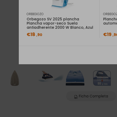
ORBEGOZO
ORBEGO
Orbegozo SV 2025 plancha
Planch
Plancha vapor-seco Suela
automá
antiadherente 2000 W Blanco, Azul
€18
€19
,90
,9
Ficha Completa