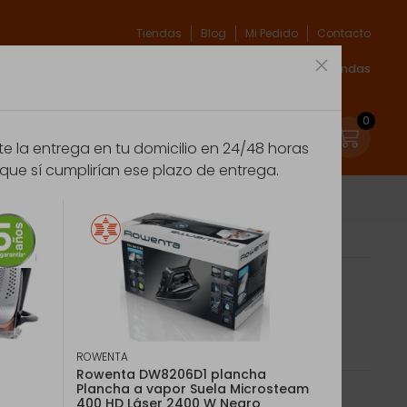
Tiendas
Blog
Mi Pedido
Contacto
xpert
Espíritu verde
Marcas
Acceso Tiendas
0
 la entrega en tu domicilio en 24/48 horas
que sí cumplirían ese plazo de entrega.
Virtuo FV1739E0 Tefal
ROWENTA
Rowenta DW8206D1 plancha
Plancha a vapor Suela Microsteam
400 HD Láser 2400 W Negro