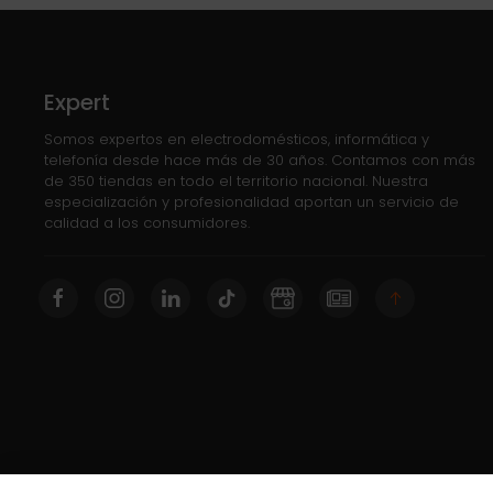
Expert
Somos expertos en electrodomésticos, informática y
telefonía desde hace más de 30 años. Contamos con más
de 350 tiendas en todo el territorio nacional. Nuestra
especialización y profesionalidad aportan un servicio de
calidad a los consumidores.