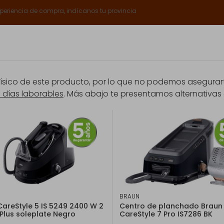
xperiencia de compra, indícanos tu provincia
Catálogos
Servicios Expert
Sobre nosotros
Club E
ico de este producto, por lo que no podemos asegurarte
8 días laborables
. Más abajo te presentamos alternativas 
rantía
Promociones
anchado
Plancha de vapor Virtuo FV1739E0 Tefal
EAN: 3121040071939
Plancha de vapor 
2000W, 24 g/min
BRAUN
CareStyle 5 IS 5249 2400 W 2
Centro de planchado Braun
lPlus soleplate Negro
CareStyle 7 Pro IS7286 BK