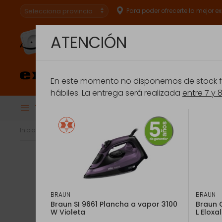
Para poder ofrecerte la mejor e
ATENCIÓN
Especialistas en
conectar.
En este momento no disponemos de stock fís
hábiles. La entrega será realizada
entre 7 y 
Todas las Categorías
BRU
Financiación
Extensión de Ga
Inicio
Pequeños electrodomésticos
Cuidado de la ropa
Pl
BRAUN
BRAUN
Braun SI 9661 Plancha a vapor 3100
Braun 
W Violeta
L Eloxa