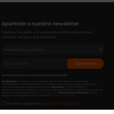
Apúntate a nuestra newsletter
Déjanos tus datos y te enviaremos información sobre
nuestras ofertas y promociones.
Suscribirse*
INFORMACIÓN PROTECCIÓN DE DATOS DE EXPERT ESPAÑA
Finalidades:
Envío de nuestro boletín comercial y de comunicaciones
informativas y publicitarias sobre nuestros productos y servicios que sean de su
interés, incluso por medios electrónicos.
Derechos:
Puede retirar su
consentimiento en cualquier momento, así como acceder, rectificar, suprimir sus
datos y demás derechos en
global@expert.es
.
Información Adicional:
Puede
ampliar la información en el enlace de
Política de Privacidad
.
He leído y acepto la
Política de Privacidad