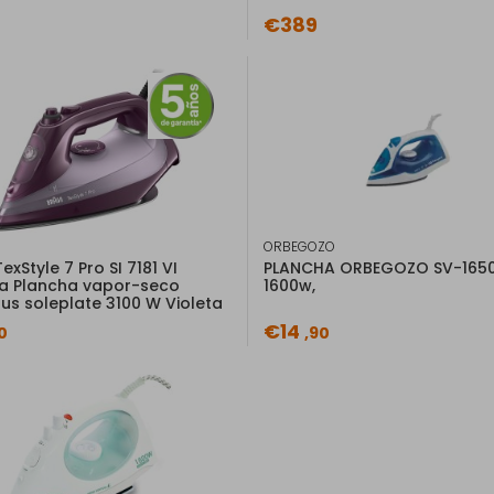
€389
Ficha de información
del producto
Descripción
Caracte
Planchado rápido y fácil con 
ORBEGOZO
La plancha de vapor Virtuo 
exStyle 7 Pro SI 7181 VI
PLANCHA ORBEGOZO SV-1650
resultados y una gran facilid
a Plancha vapor-seco
1600w,
lus soleplate 3100 W Violeta
€14
0
,90
Tipo de envío
Envío Básico
(5,90€)
Entrega en domicilio
Recogida en tu tiend